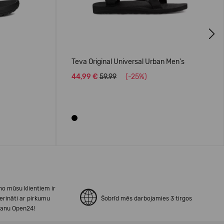
Next
Teva Original Universal Urban Men's
44,99 €
59.99
(-25%)
no mūsu klientiem ir
erināti ar pirkumu
Šobrīd mēs darbojamies 3 tirgos
šanu Open24!