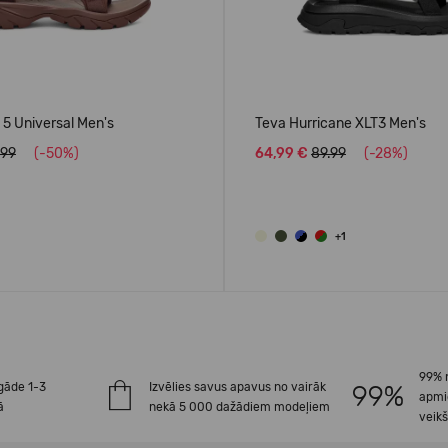
i 5 Universal Men's
Teva Hurricane XLT3 Men's
.99
(-50%)
64,99 €
89.99
(-28%)
+1
99% 
gāde 1-3
Izvēlies savus apavus no vairāk
apmi
ā
nekā 5 000 dažādiem modeļiem
veik