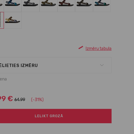
Izmēru tabula
ĒLIETIES IZMĒRU
cena
99 €
64.99
(-31%)
LELIKT GROZĀ