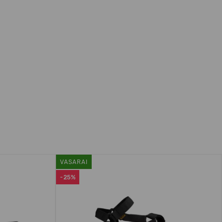
VASARAI
-25%