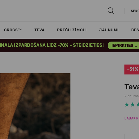
SEK
CROCS™
TEVA
PREČU ZĪMOLI
JAUNUMI
BES
INĀLA IZPĀRDOŠANA LĪDZ -70% – STEIDZIETIES!
IEPIRKTIES →
-31%
Teva
Vienuma
LABĀK P