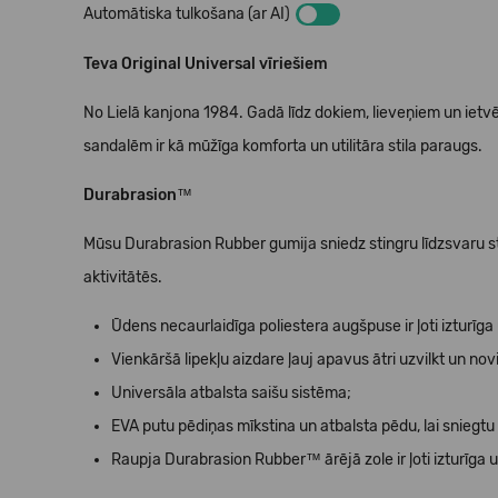
Automātiska tulkošana (ar AI)
Teva Original Universal vīriešiem
No Lielā kanjona 1984. Gadā līdz dokiem, lieveņiem un iet
sandalēm ir kā mūžīga komforta un utilitāra stila paraugs.
Durabrasion™
Mūsu Durabrasion Rubber gumija sniedz stingru līdzsvaru st
aktivitātēs.
Ūdens necaurlaidīga poliestera augšpuse ir ļoti izturīga u
Vienkāršā lipekļu aizdare ļauj apavus ātri uzvilkt un novi
Universāla atbalsta saišu sistēma;
EVA putu pēdiņas mīkstina un atbalsta pēdu, lai sniegt
Raupja Durabrasion Rubber™ ārējā zole ir ļoti izturīga un