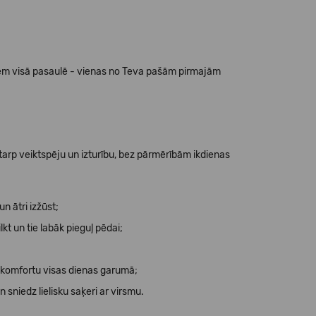
vēm visā pasaulē - vienas no Teva pašām pirmajām
arp veiktspēju un izturību, bez pārmērībām ikdienas
n ātri izžūst;
lkt un tie labāk pieguļ pēdai;
u komfortu visas dienas garumā;
 sniedz lielisku saķeri ar virsmu.