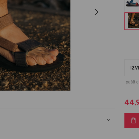
Next
IZV
Īpašā 
44,