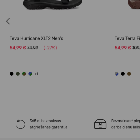
Previous
Teva Hurricane XLT2 Men's
Teva Terra F
54,99 €
74.99
(-27%)
54,99 €
109
+1
365 d. bezmaksas
Bezmaksas* pie
atgriešanas garantija
darba dienu laik