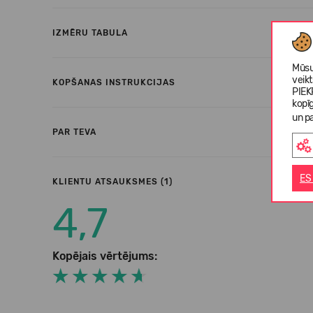
IZMĒRU TABULA
Mūsu
veik
KOPŠANAS INSTRUKCIJAS
PIEK
kopī
un pa
PAR TEVA
ES
KLIENTU ATSAUKSMES (1)
4,7
Kopējais vērtējums: