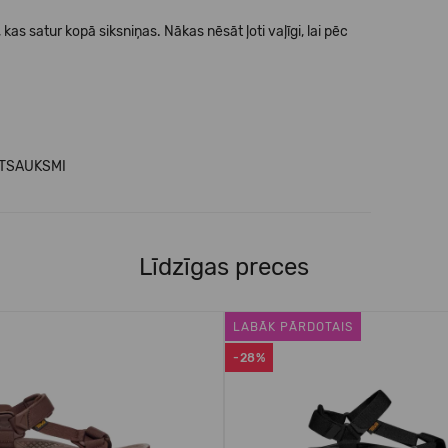
as satur kopā siksniņas. Nākas nēsāt ļoti vaļīgi, lai pēc
ATSAUKSMI
Līdzīgas preces
LABĀK PĀRDOTAIS
-28%