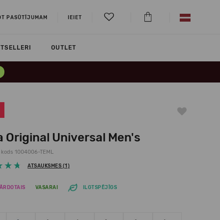
OT PASŪTĪJUMAM
IEIET
TSELLERI
OUTLET
 Original Universal Men's
 kods 1004006-TEML
ATSAUKSMES (1)
ĀRDOTAIS
VASARAI
ILGTSPĒJĪGS