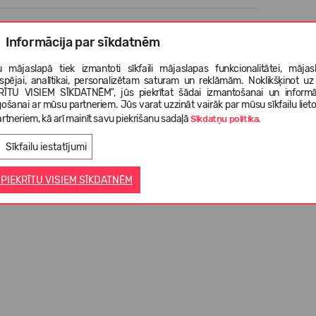
Informācija par sīkdatnēm
 mājaslapā tiek izmantoti sīkfaili mājaslapas funkcionalitātei, mājas
tspējai, analītikai, personalizētam saturam un reklāmām. Noklikšķinot uz
RĪTU VISIEM SĪKDATNĒM", jūs piekrītat šādai izmantošanai un informā
gošanai ar mūsu partneriem. Jūs varat uzzināt vairāk par mūsu sīkfailu liet
rtneriem, kā arī mainīt savu piekrišanu sadaļā
Sīkdatņu politika.
Sīkfailu iestatījumi
 PIEKRĪTU VISIEM SĪKDATNĒM