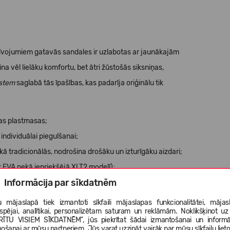
dzīvojumiem gatavās sandales ir uzlabotas ar jaunākajām
a vēl lielāku komfortu, bet ātri žūstošās siksniņas,
ystem
saglabā tās īpašības, kas padarīja oriģinālu tik
as plastmasas;
ndividuālai piegulšanai;
ekā tradicionālās, nodrošina drošāku un izturīgāku aizdari;
 EVA nekā iepriekšējā XLT2 modelī);
Informācija par sīkdatnēm
nā apvidū;
ksts uzlabotai saķerei un stabilitātei;
 mājaslapā tiek izmantoti sīkfaili mājaslapas funkcionalitātei, mājas
tspējai, analītikai, personalizētam saturam un reklāmām. Noklikšķinot uz
niņas, 30% pārstrādāts EVA starpzole, 30% pārstrādāta
RĪTU VISIEM SĪKDATNĒM", jūs piekrītat šādai izmantošanai un informā
gošanai ar mūsu partneriem. Jūs varat uzzināt vairāk par mūsu sīkfailu liet