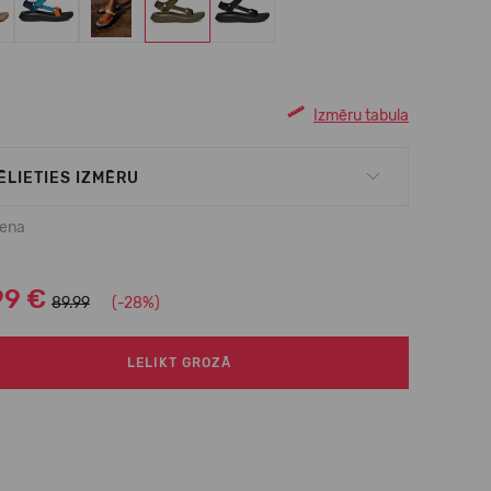
Izmēru tabula
ĒLIETIES IZMĒRU
cena
99 €
89.99
(-28%)
LELIKT GROZĀ