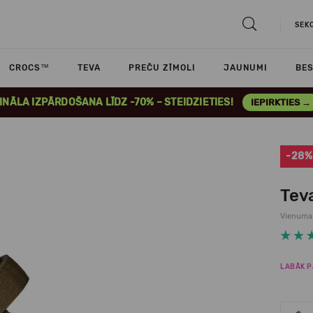
SEK
CROCS™
TEVA
PREČU ZĪMOLI
JAUNUMI
BES
INĀLA IZPĀRDOŠANA LĪDZ -70% – STEIDZIETIES!
IEPIRKTIES →
-28%
Tev
Vienuma
LABĀK P