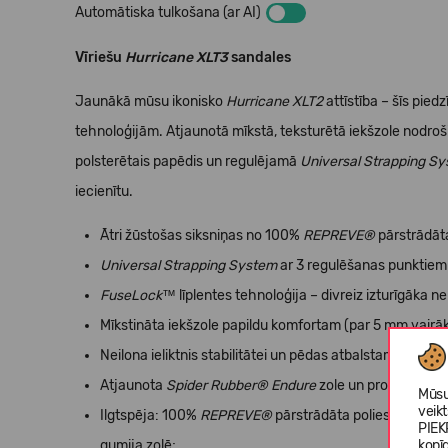
Automātiska tulkošana (ar AI)
Vīriešu
Hurricane XLT3
sandales
Jaunākā mūsu ikonisko
Hurricane XLT2
attīstība – šīs pie
tehnoloģijām. Atjaunotā mīkstā, teksturētā iekšzole nodrošin
polsterētais papēdis un regulējamā
Universal Strapping S
iecienītu.
Ātri žūstošas siksniņas no 100%
REPREVE®
pārstrādāt
Universal Strapping System
ar 3 regulēšanas punktiem i
FuseLock™
līplentes tehnoloģija – divreiz izturīgāka n
Mīkstināta iekšzole papildu komfortam (par 5 mm vairāk
Neilona ieliktnis stabilitātei un pēdas atbalstam nelīdze
Atjaunota
Spider Rubber® Endure
zole un protektora ra
Mūsu
veik
Ilgtspēja: 100%
REPREVE®
pārstrādāta poliestera siks
PIEK
kopī
gumija zolē;