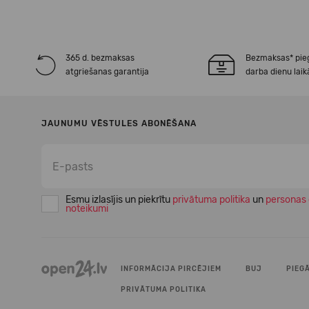
365 d. bezmaksas
Bezmaksas* pie
atgriešanas garantija
darba dienu laik
JAUNUMU VĒSTULES ABONĒŠANA
Esmu izlasījis un piekrītu
privātuma politika
un
personas 
noteikumi
INFORMĀCIJA PIRCĒJIEM
BUJ
PIEG
PRIVĀTUMA POLITIKA