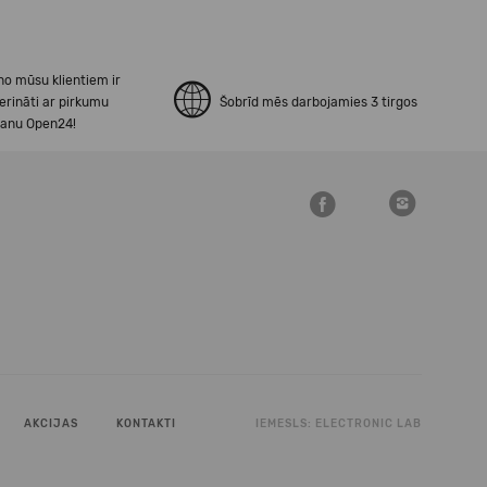
no mūsu klientiem ir
erināti ar pirkumu
Šobrīd mēs darbojamies 3 tirgos
šanu Open24!
AKCIJAS
KONTAKTI
IEMESLS:
ELECTRONIC LAB