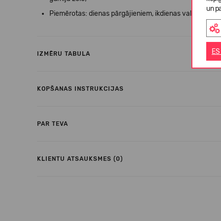
un pa
Piemērotas: dienas pārgājieniem, ikdienas valkāšanai.
ES
IZMĒRU TABULA
KOPŠANAS INSTRUKCIJAS
PAR TEVA
KLIENTU ATSAUKSMES (0)