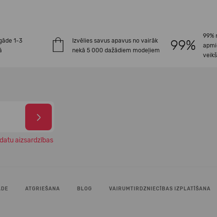
99% 
gāde 1-3
Izvēlies savus apavus no vairāk
apmi
ā
nekā 5 000 dažādiem modeļiem
veik
datu aizsardzības
ĀDE
ATGRIEŠANA
BLOG
VAIRUMTIRDZNIECĪBAS IZPLATĪŠANA