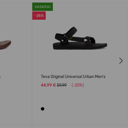
VASARAI
-25%
Next
s
Teva Original Universal Urban Men's
44,99 €
59.99
(-25%)