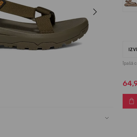
Next
IZV
Īpašā 
64,