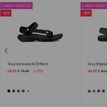
LABĀK PĀRDOTAIS
LABĀK PĀRDOT
-27%
-31%
Previous
Teva Hurricane XLT2 Men's
Teva Origina
54,99 €
74.99
(-27%)
44,99 €
64.
+1