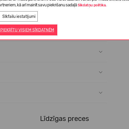
rtneriem, kā arī mainīt savu piekrišanu sadaļā
Sīkdatņu politika.
Sīkfailu iestatījumi
 PIEKRĪTU VISIEM SĪKDATNĒM
Līdzīgas preces