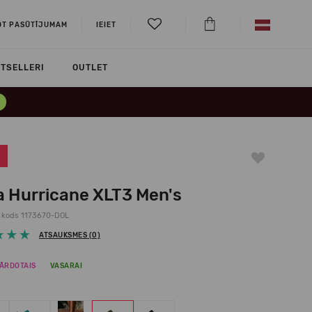
OT PASŪTĪJUMAM
IEIET
TSELLERI
OUTLET
a Hurricane XLT3 Men's
 kods 1173670-DOL
ATSAUKSMES (0)
ĀRDOTAIS
VASARAI