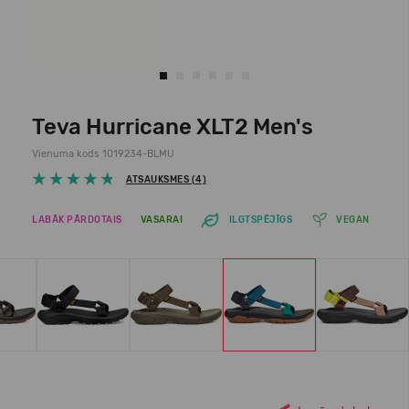
Teva Hurricane XLT2 Men's
Vienuma kods 1019234-BLMU
ATSAUKSMES (4)
LABĀK PĀRDOTAIS
VASARAI
ILGTSPĒJĪGS
VEGAN