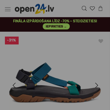
FINĀLA IZPĀRDOŠANA LĪDZ -70% – STEIDZIETIES!
IEPIRKTIES →
-31%
Previous
Next