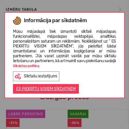
IZMĒRU TABULA
Informācija par sīkdatnēm
KOPŠANAS INSTRUKCIJAS
Mūsu mājaslapā tiek izmantoti sīkfaili mājaslapas
funkcionalitātei, mājaslapas veiktspējai, analītikai,
personalizētam saturam un reklāmām. Noklikšķinot uz " ES
PIEKRĪTU VISIEM SĪKDATNĒM", jūs piekrītat šādai
PAR TEVA
izmantošanai un informācijas kopīgošanai ar mūsu
partneriem. Jūs varat uzzināt vairāk par mūsu sīkfailu
lietošanu un partneriem, kā arī mainīt savu piekrišanu sadaļā
Sīkdatņu politika.
KLIENTU ATSAUKSMES (4)
Sīkfailu iestatījumi
ES PIEKRĪTU VISIEM SĪKDATNĒM
Līdzīgas preces
LABĀK PĀRDOTAIS
VASARAI
-31%
-50%