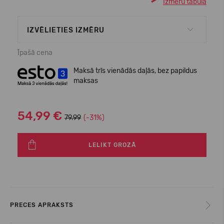
Izmēru tabula
IZVĒLIETIES IZMĒRU
Īpašā cena
Maksā trīs vienādās daļās, bez papildus
maksas
54,99 €
79.99
(-31%)
LELIKT GROZĀ
PRECES APRAKSTS