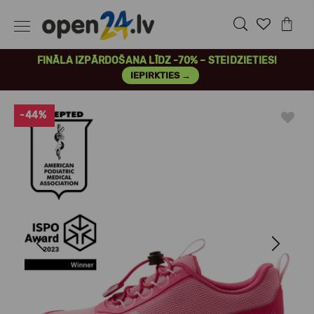
FINĀLA IZPĀRDOŠANA LĪDZ -70% – STEIDZIETIES!
IEPIRKTIES →
-44%
Previous
Next