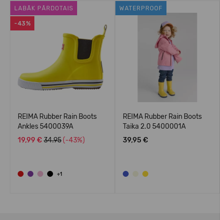
LABĀK PĀRDOTAIS
WATERPROOF
-43%
REIMA Rubber Rain Boots
REIMA Rubber Rain Boots
Ankles 5400039A
Taika 2.0 5400001A
19,99 €
34.95
(-43%)
39,95 €
+1