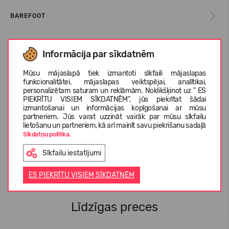
BAREFOOT
Informācija par sīkdatnēm
IZMĒRU TABULA
Mūsu mājaslapā tiek izmantoti sīkfaili mājaslapas
funkcionalitātei, mājaslapas veiktspējai, analītikai,
KOPŠANAS INSTRUKCIJAS
personalizētam saturam un reklāmām. Noklikšķinot uz " ES
PIEKRĪTU VISIEM SĪKDATNĒM", jūs piekrītat šādai
izmantošanai un informācijas kopīgošanai ar mūsu
partneriem. Jūs varat uzzināt vairāk par mūsu sīkfailu
lietošanu un partneriem, kā arī mainīt savu piekrišanu sadaļā
PAR REIMA
Sīkdatņu politika.
Sīkfailu iestatījumi
KLIENTU ATSAUKSMES (1)
ES PIEKRĪTU VISIEM SĪKDATNĒM
Līdzīgas preces