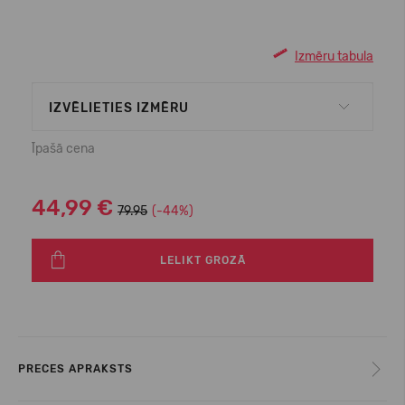
Izmēru tabula
IZVĒLIETIES IZMĒRU
Īpašā cena
44,99 €
79.95
(-44%)
LELIKT GROZĀ
PRECES APRAKSTS