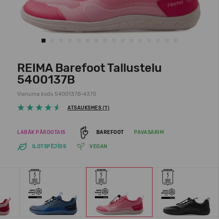
REIMA Barefoot Tallustelu
5400137B
Vienuma kods 5400137B-4370
ATSAUKSMES (1)
LABĀK PĀRDOTAIS
BAREFOOT
PAVASARIM
ILGTSPĒJĪGS
VEGAN