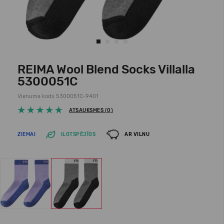
REIMA Wool Blend Socks Villalla
5300051C
Vienuma kods 5300051C-9401
ATSAUKSMES (0)
ZIEMAI
ILGTSPĒJĪGS
AR VILNU