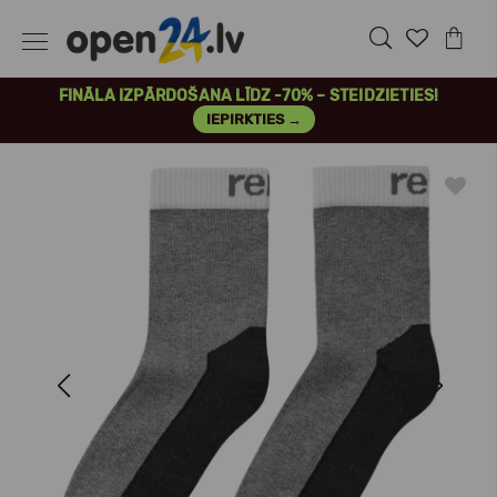
FINĀLA IZPĀRDOŠANA LĪDZ -70% – STEIDZIETIES!
IEPIRKTIES →
Previous
Next