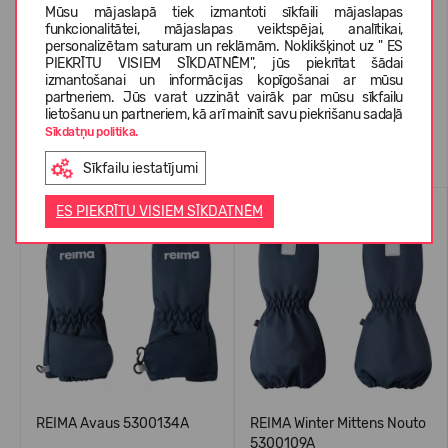
Mūsu mājaslapā tiek izmantoti sīkfaili mājaslapas
funkcionalitātei, mājaslapas veiktspējai, analītikai,
personalizētam saturam un reklāmām. Noklikšķinot uz " ES
KLIENTU ATSAUKSMES (0)
PIEKRĪTU VISIEM SĪKDATNĒM", jūs piekrītat šādai
izmantošanai un informācijas kopīgošanai ar mūsu
partneriem. Jūs varat uzzināt vairāk par mūsu sīkfailu
lietošanu un partneriem, kā arī mainīt savu piekrišanu sadaļā
Sīkdatņu politika.
Līdzīgas preces
Sīkfailu iestatījumi
WATERPROOF
WATERPROOF
ES PIEKRĪTU VISIEM SĪKDATNĒM
REIMA Avaus 5300134A
REIMA Winter Mittens Nouto
5300109A