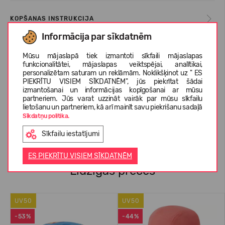
KOPŠANAS INSTRUKCIJA
Informācija par sīkdatnēm
IZMĒRU TABULA
Mūsu mājaslapā tiek izmantoti sīkfaili mājaslapas
funkcionalitātei, mājaslapas veiktspējai, analītikai,
personalizētam saturam un reklāmām. Noklikšķinot uz " ES
PIEKRĪTU VISIEM SĪKDATNĒM", jūs piekrītat šādai
izmantošanai un informācijas kopīgošanai ar mūsu
PAR REIMA
partneriem. Jūs varat uzzināt vairāk par mūsu sīkfailu
lietošanu un partneriem, kā arī mainīt savu piekrišanu sadaļā
Sīkdatņu politika.
KLIENTU ATSAUKSMES (0)
Sīkfailu iestatījumi
ES PIEKRĪTU VISIEM SĪKDATNĒM
Līdzīgas preces
UV50
UV50
-53%
-44%