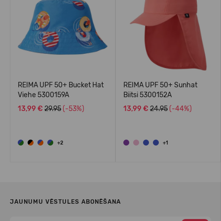
REIMA UPF 50+ Bucket Hat
REIMA UPF 50+ Sunhat
Viehe 5300159A
Biitsi 5300152A
13,99 €
29.95
(-53%)
13,99 €
24.95
(-44%)
+2
+1
JAUNUMU VĒSTULES ABONĒŠANA