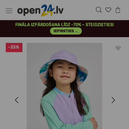
FINĀLA IZPĀRDOŠANA LĪDZ -70% – STEIDZIETIES!
IEPIRKTIES →
-33%
Previous
Next