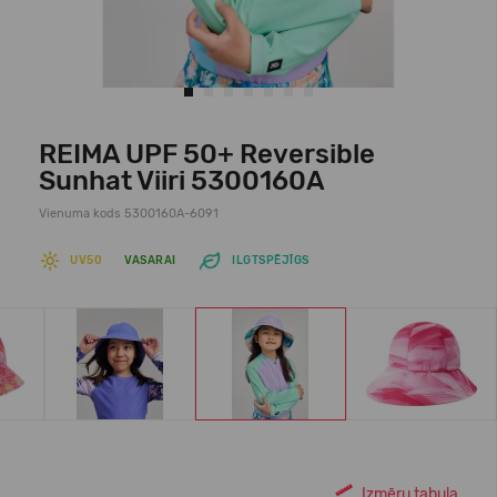
REIMA UPF 50+ Reversible
Sunhat Viiri 5300160A
Vienuma kods 5300160A-6091
UV50
VASARAI
ILGTSPĒJĪGS
Izmēru tabula