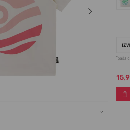
Next
IZV
Īpašā 
15,