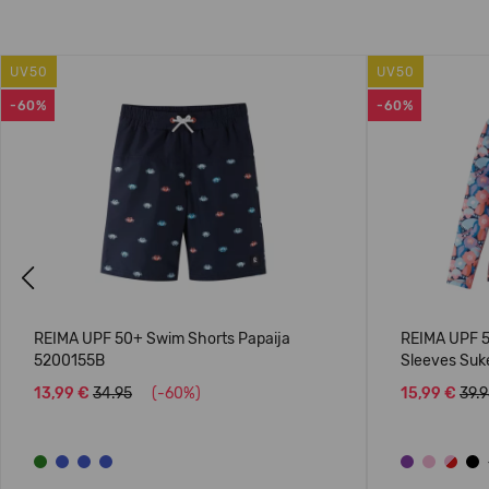
UV50
UV50
-60%
-60%
Previous
REIMA UPF 50+ Swim Shorts Papaija
REIMA UPF 5
5200155B
Sleeves Suk
13,99 €
34.95
(-60%)
15,99 €
39.