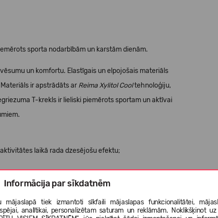
i piemērots sporta nodarbībām un karstām dienām.
vēsumu un komfortu. Elastīgais un elpojošais materiāls
 Materiāls ir apstrādāts ar
Reima Xylitol Cool
tehnoloģiju,
egriezuma T-krekls ir lieliski piemērots sportam un aktīvai
jumiem.
s aktivitātes laikā rada dzesējošu efektu;
Informācija par sīkdatnēm
 mājaslapā tiek izmantoti sīkfaili mājaslapas funkcionalitātei, mājas
tspējai, analītikai, personalizētam saturam un reklāmām. Noklikšķinot uz
.