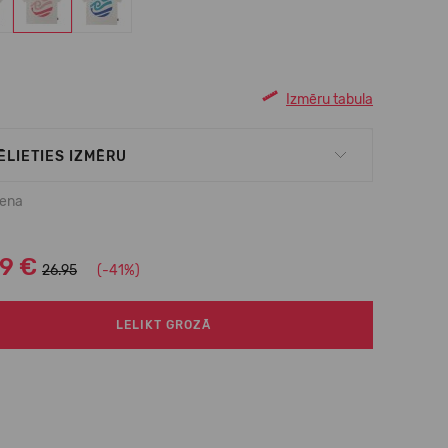
Izmēru tabula
ĒLIETIES IZMĒRU
cena
99 €
26.95
(-41%)
LELIKT GROZĀ