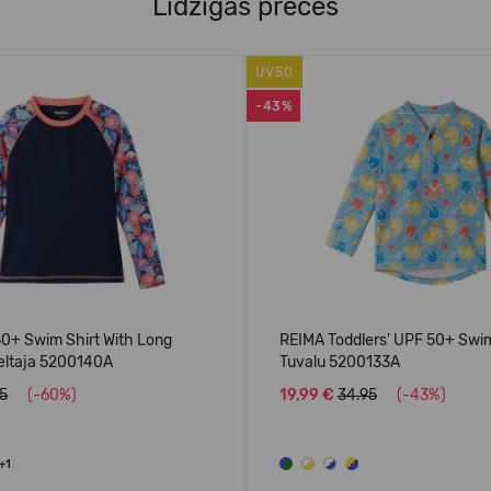
Līdzīgas preces
UV50
-43%
0+ Swim Shirt With Long
REIMA Toddlers' UPF 50+ Swim
eltaja 5200140A
Tuvalu 5200133A
95
(-60%)
19,99 €
34.95
(-43%)
+1