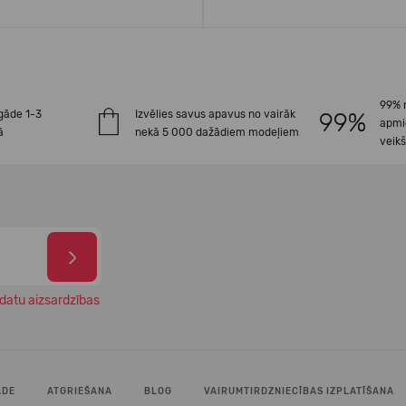
99% 
gāde 1-3
Izvēlies savus apavus no vairāk
apmi
ā
nekā 5 000 dažādiem modeļiem
veik
datu aizsardzības
ĀDE
ATGRIEŠANA
BLOG
VAIRUMTIRDZNIECĪBAS IZPLATĪŠANA