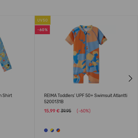
UV50
-60%
Next
 Shirt
REIMA Toddlers' UPF 50+ Swimsuit Atlantti
5200131B
15,99 €
39.95
(-60%)