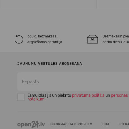
365 d. bezmaksas
Bezmaksas* pie
atgriešanas garantija
darba dienu laik
JAUNUMU VĒSTULES ABONĒŠANA
Esmu izlasījis un piekrītu
privātuma politika
un
personas 
noteikumi
INFORMĀCIJA PIRCĒJIEM
BUJ
PIEG