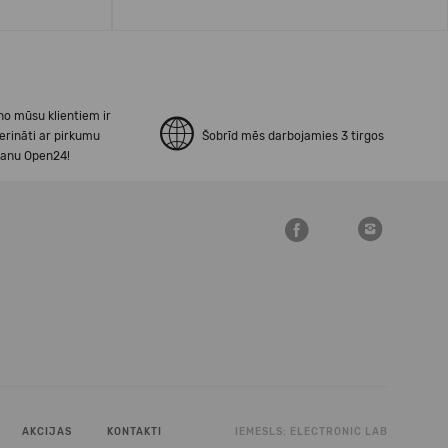
no mūsu klientiem ir
erināti ar pirkumu
Šobrīd mēs darbojamies 3 tirgos
šanu Open24!
AKCIJAS
KONTAKTI
IEMESLS:
ELECTRONIC LAB