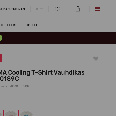
OT PASŪTĪJUMAM
IEIET
TSELLERI
OUTLET
MA Cooling T-Shirt Vauhdikas
0189C
 kods 5200189C-011N