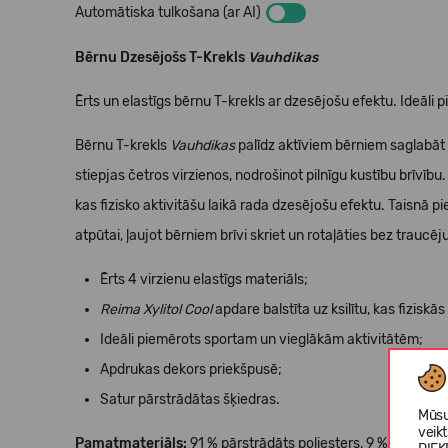
Automātiska tulkošana (ar AI)
Bērnu Dzesējošs T-Krekls
Vauhdikas
Ērts un elastīgs bērnu T-krekls ar dzesējošu efektu. Ideāl
Bērnu T-krekls
Vauhdikas
palīdz aktīviem bērniem saglabāt 
stiepjas četros virzienos, nodrošinot pilnīgu kustību brīvību.
kas fizisko aktivitāšu laikā rada dzesējošu efektu. Taisnā pi
atpūtai, ļaujot bērniem brīvi skriet un rotaļāties bez traucē
Ērts 4 virzienu elastīgs materiāls;
Reima Xylitol Cool
apdare balstīta uz ksilītu, kas fiziskā
Ideāli piemērots sportam un vieglākām aktivitātēm;
Apdrukas dekors priekšpusē;
Satur pārstrādātas šķiedras.
Mūsu
veik
Pamatmateriāls:
91 % pārstrādāts poliesters, 9 % elastāns