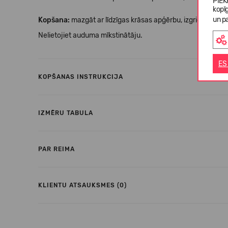
PIEK
kopī
un pa
Kopšana:
mazgāt ar līdzīgas krāsas apģērbu, izgrieztu uz ot
Nelietojiet auduma mīkstinātāju.
ES
KOPŠANAS INSTRUKCIJA
IZMĒRU TABULA
PAR REIMA
KLIENTU ATSAUKSMES (0)