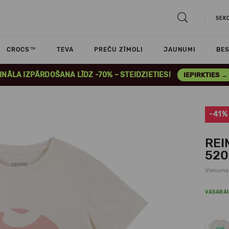
SEK
CROCS™
TEVA
PREČU ZĪMOLI
JAUNUMI
BES
INĀLA IZPĀRDOŠANA LĪDZ -70% – STEIDZIETIES!
IEPIRKTIES →
-41%
REI
520
Vienuma
VASARAI