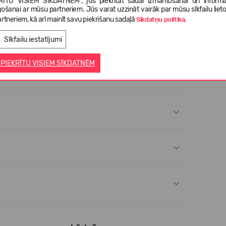
RĪTU VISIEM SĪKDATNĒM", jūs piekrītat šādai izmantošanai un informā
gošanai ar mūsu partneriem. Jūs varat uzzināt vairāk par mūsu sīkfailu liet
rtneriem, kā arī mainīt savu piekrišanu sadaļā
Sīkdatņu politika.
ru pusi. Nelietojiet mazgāšanas līdzekļus ar balinātājiem.
Sīkfailu iestatījumi
 PIEKRĪTU VISIEM SĪKDATNĒM