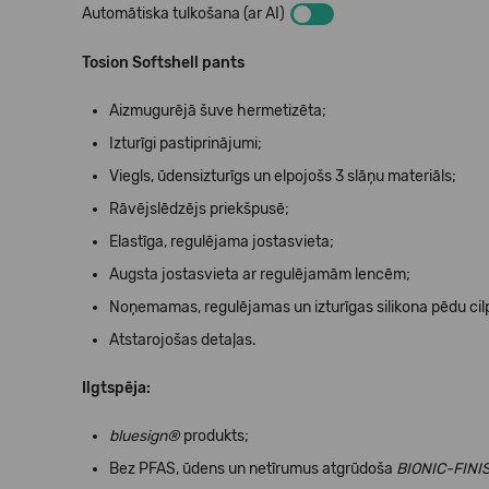
Automātiska tulkošana (ar AI)
Tosion Softshell pants
Aizmugurējā šuve hermetizēta;
Izturīgi pastiprinājumi;
Viegls, ūdensizturīgs un elpojošs 3 slāņu materiāls;
Rāvējslēdzējs priekšpusē;
Elastīga, regulējama jostasvieta;
Augsta jostasvieta ar regulējamām lencēm;
Noņemamas, regulējamas un izturīgas silikona pēdu cil
Atstarojošas detaļas.
Ilgtspēja:
bluesign®
produkts;
Bez PFAS, ūdens un netīrumus atgrūdoša
BIONIC-FIN