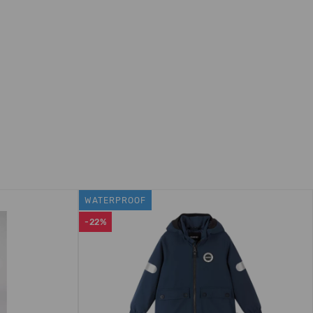
WATERPROOF
-22%