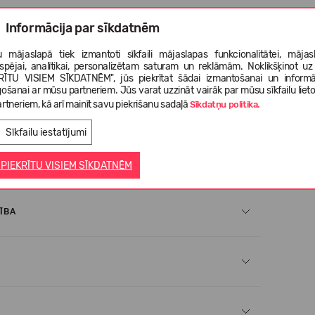
Informācija par sīkdatnēm
 mājaslapā tiek izmantoti sīkfaili mājaslapas funkcionalitātei, mājas
tspējai, analītikai, personalizētam saturam un reklāmām. Noklikšķinot uz
% pārstrādāts poliesters, poliuretāna membrāna, WP: 10000
RĪTU VISIEM SĪKDATNĒM", jūs piekrītat šādai izmantošanai un informā
gošanai ar mūsu partneriem. Jūs varat uzzināt vairāk par mūsu sīkfailu liet
rtneriem, kā arī mainīt savu piekrišanu sadaļā
Sīkdatņu politika.
100% pārstrādāts poliesters, pārstrādāta TPU
Sīkfailu iestatījumi
strādāts poliesters, 45% poliesters.
 PIEKRĪTU VISIEM SĪKDATNĒM
ĪBA