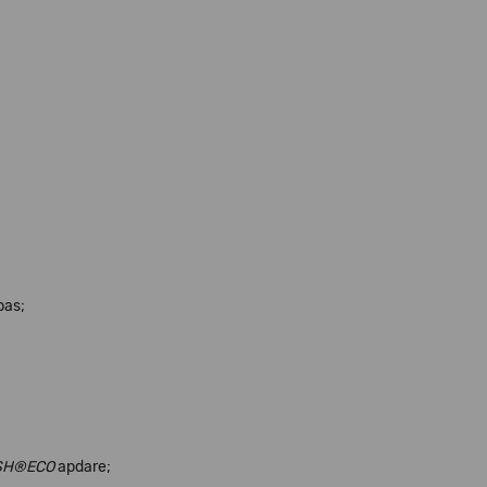
pas;
ISH®ECO
apdare;