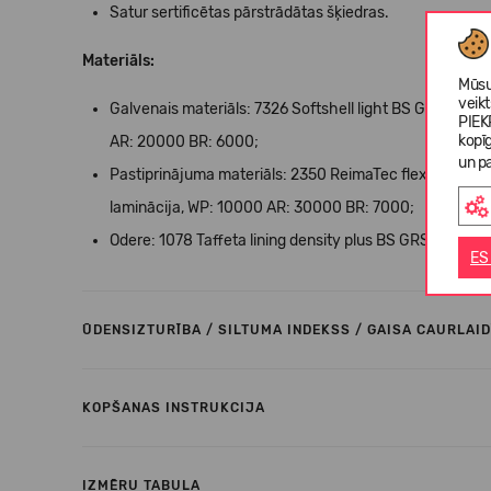
Satur sertificētas pārstrādātas šķiedras.
Materiāls:
Mūsu
veik
Galvenais materiāls: 7326 Softshell light BS GRS, 100
PIEK
kopī
AR: 20000 BR: 6000;
un pa
Pastiprinājuma materiāls: 2350 ReimaTec flex BS GRS, 
laminācija, WP: 10000 AR: 30000 BR: 7000;
Odere: 1078 Taffeta lining density plus BS GRS, 55% pār
ES
ŪDENSIZTURĪBA / SILTUMA INDEKSS / GAISA CAURLAID
KOPŠANAS INSTRUKCIJA
IZMĒRU TABULA