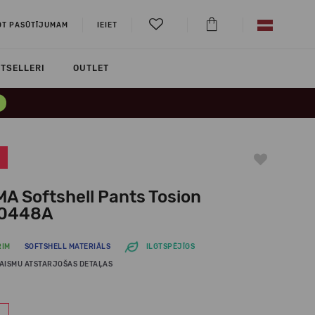
OT PASŪTĪJUMAM
IEIET
TSELLERI
OUTLET
MA Softshell Pants Tosion
0448A
RIM
SOFTSHELL MATERIĀLS
ILGTSPĒJĪGS
AISMU ATSTARJOŠAS DETAĻAS