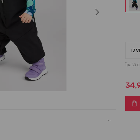
Next
IZV
Īpašā 
34,