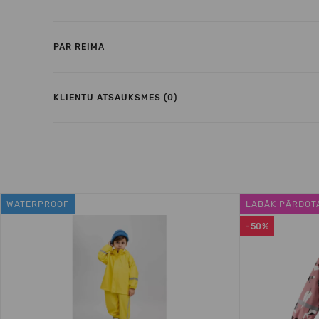
PAR REIMA
KLIENTU ATSAUKSMES (0)
WATERPROOF
LABĀK PĀRDOT
-50%