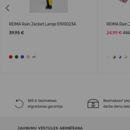
Previous
REIMA Rain Jacket Lampi 5100023A
REIMA Rain 
39,95 €
24,99 €
49.
+1
365 d. bezmaksas
Bezmaksas* pie
atgriešanas garantija
darba dienu laik
JAUNUMU VĒSTULES ABONĒŠANA