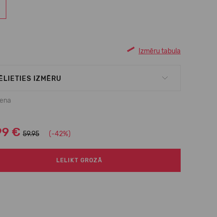
Izmēru tabula
ĒLIETIES IZMĒRU
cena
99 €
59.95
(-42%)
LELIKT GROZĀ