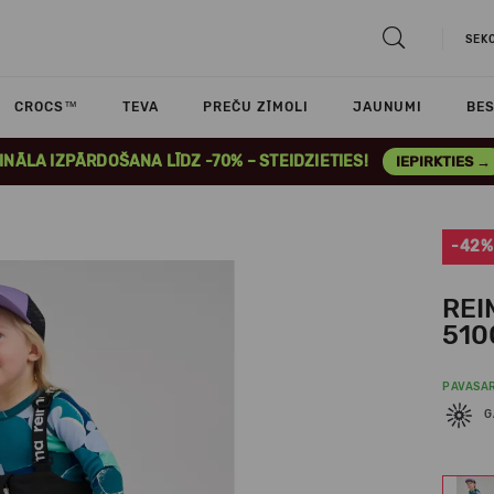
SEK
CROCS™
TEVA
PREČU ZĪMOLI
JAUNUMI
BES
INĀLA IZPĀRDOŠANA LĪDZ -70% – STEIDZIETIES!
IEPIRKTIES →
-42%
REI
510
PAVASA
G