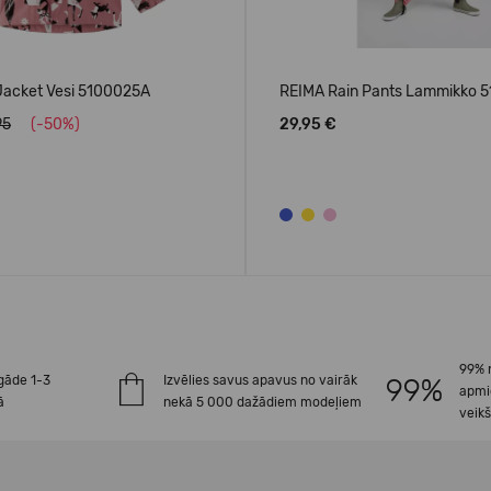
Jacket Vesi 5100025A
REIMA Rain Pants Lammikko 
95
(-50%)
29,95 €
99% 
gāde 1-3
Izvēlies savus apavus no vairāk
apmi
ā
nekā 5 000 dažādiem modeļiem
veik