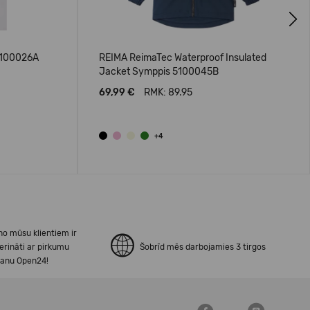
Next
5100026A
REIMA ReimaTec Waterproof Insulated
Jacket Symppis 5100045B
69,99 €
RMK: 89.95
+4
no mūsu klientiem ir
erināti ar pirkumu
Šobrīd mēs darbojamies 3 tirgos
šanu Open24!