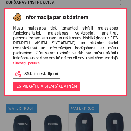
KOPŠANAS INSTRUKCIJA
Informācija par sīkdatnēm
IZMĒRU TABULA
Mūsu mājaslapā tiek izmantoti sīkfaili mājaslapas
funkcionalitātei, mājaslapas veiktspējai, analītikai,
personalizētam saturam un reklāmām. Noklikšķinot uz " ES
PIEKRĪTU VISIEM SĪKDATNĒM", jūs piekrītat šādai
PAR REIMA
izmantošanai un informācijas kopīgošanai ar mūsu
partneriem. Jūs varat uzzināt vairāk par mūsu sīkfailu
lietošanu un partneriem, kā arī mainīt savu piekrišanu sadaļā
Sīkdatņu politika.
KLIENTU ATSAUKSMES (0)
Sīkfailu iestatījumi
ES PIEKRĪTU VISIEM SĪKDATNĒM
Līdzīgas preces
WATERPROOF
WATERPROOF