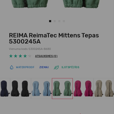
REIMA ReimaTec Mittens Tepas
5300245A
Vienuma kods 5300245A-8680
ATSAUKSMES (0)
WATERPROOF
ZIEMAI
ILGTSPĒJĪGS