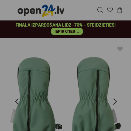
FINĀLA IZPĀRDOŠANA LĪDZ -70% – STEIDZIETIES!
IEPIRKTIES →
Previous
Next