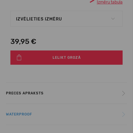
Izmēru tabula
IZVĒLIETIES IZMĒRU
39,95 €
LELIKT GROZĀ
PRECES APRAKSTS
WATERPROOF