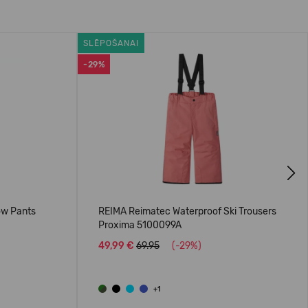
SLĒPOŠANAI
-29%
Next
ow Pants
REIMA Reimatec Waterproof Ski Trousers
Proxima 5100099A
49,99 €
69.95
(-29%)
+1