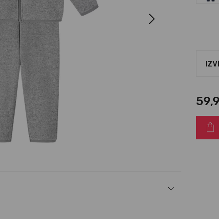
Next
IZV
59,