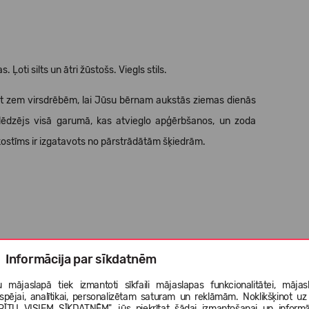
Ļoti silts un ātri žūstošs. Viegls stils.
t zem virsdrēbēm, lai Jūsu bērnam aukstās ziemas dienās
ējslēdzējs visā garumā, kas atvieglo apģērbšanos, un zoda
kostīms ir izgatavots no pārstrādātām šķiedrām.
Informācija par sīkdatnēm
 mājaslapā tiek izmantoti sīkfaili mājaslapas funkcionalitātei, mājas
tspējai, analītikai, personalizētam saturam un reklāmām. Noklikšķinot uz
RĪTU VISIEM SĪKDATNĒM", jūs piekrītat šādai izmantošanai un informā