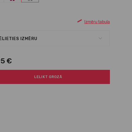
Izmēru tabula
ĒLIETIES IZMĒRU
95 €
LELIKT GROZĀ