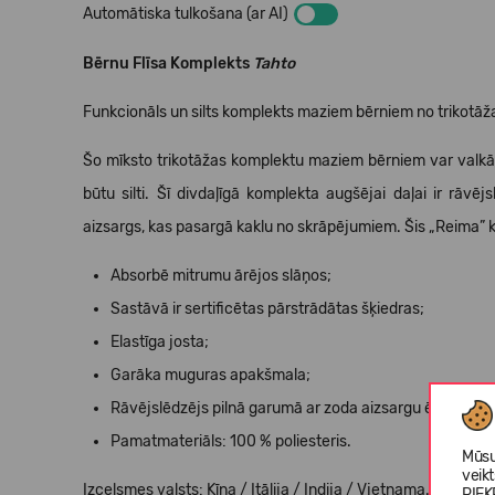
Automātiska tulkošana (ar AI)
Bērnu Flīsa Komplekts
Tahto
Funkcionāls un silts komplekts maziem bērniem no trikotāžas. 
Šo mīksto trikotāžas komplektu maziem bērniem var valkā
būtu silti. Šī divdaļīgā komplekta augšējai daļai ir rāv
aizsargs, kas pasargā kaklu no skrāpējumiem.
Šis
„Reima
” 
Absorbē mitrumu ārējos slāņos;
Sastāvā ir sertificētas pārstrādātas šķiedras;
Elastīga josta;
Garāka muguras apakšmala;
Rāvējslēdzējs pilnā garumā ar zoda aizsargu ērtumam;
Pamatmateriāls: 100 % poliesteris.
Mūsu
veik
Izcelsmes valsts: Ķīna / Itālija / Indija / Vjetnama.
PIEK