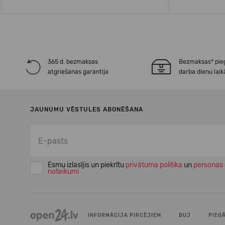
365 d. bezmaksas
Bezmaksas* pie
atgriešanas garantija
darba dienu laik
JAUNUMU VĒSTULES ABONĒŠANA
Esmu izlasījis un piekrītu
privātuma politika
un
personas 
noteikumi
INFORMĀCIJA PIRCĒJIEM
BUJ
PIEG