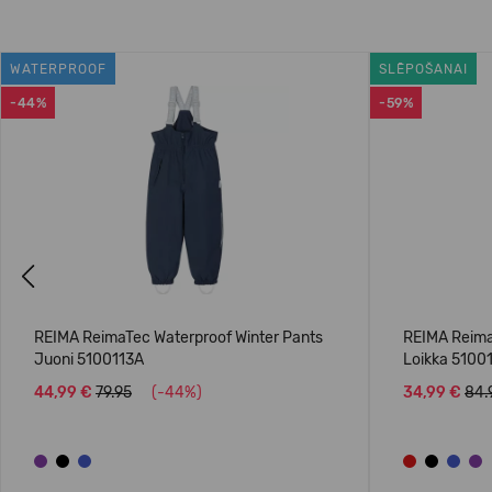
WATERPROOF
SLĒPOŠANAI
-44%
-59%
Previous
REIMA ReimaTec Waterproof Winter Pants
REIMA Reima
Juoni 5100113A
Loikka 5100
44,99 €
79.95
(-44%)
34,99 €
84.