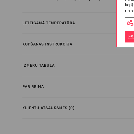
kopī
un pa
LETEICAMĀ TEMPERATŪRA
ES
KOPŠANAS INSTRUKCIJA
IZMĒRU TABULA
PAR REIMA
KLIENTU ATSAUKSMES (0)