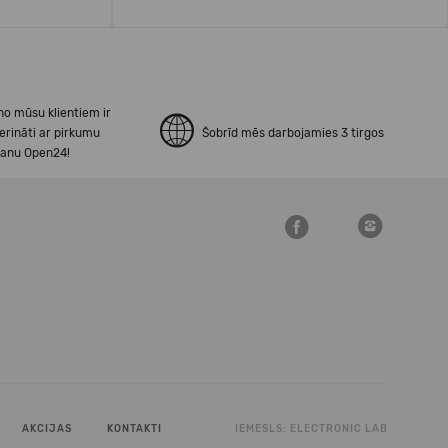
no mūsu klientiem ir
erināti ar pirkumu
Šobrīd mēs darbojamies 3 tirgos
šanu Open24!
AKCIJAS
KONTAKTI
IEMESLS:
ELECTRONIC LAB