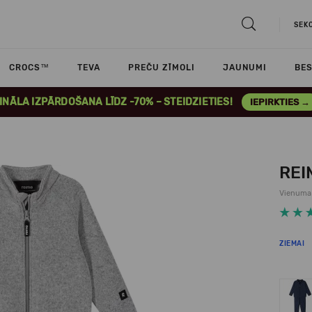
SEK
CROCS™
TEVA
PREČU ZĪMOLI
JAUNUMI
BES
INĀLA IZPĀRDOŠANA LĪDZ -70% – STEIDZIETIES!
IEPIRKTIES →
REI
Vienuma
ZIEMAI