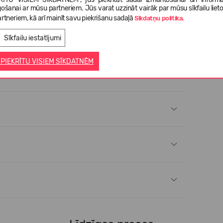
gošanai ar mūsu partneriem. Jūs varat uzzināt vairāk par mūsu sīkfailu liet
rtneriem, kā arī mainīt savu piekrišanu sadaļā
Sīkdatņu politika.
Sīkfailu iestatījumi
 PIEKRĪTU VISIEM SĪKDATNĒM