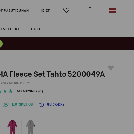
OT PASŪTĪJUMAM
IEIET
TSELLERI
OUTLET
MA Fleece Set Tahto 5200049A
 kods 5200049A-9150
ATSAUKSMES (0)
ILGTSPĒJĪGS
QUICK-DRY