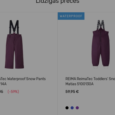
Līdzīgas preces
WATERPROOF
Tec Waterproof Snow Pants
REIMA ReimaTec Toddlers' Sn
114A
Matias 5100130A
95
(-59%)
59,95 €