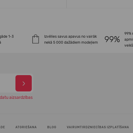
99% 
gāde 1-3
Izvēlies savus apavus no vairāk
apmi
ā
nekā 5 000 dažādiem modeļiem
veik
datu aizsardzības
ĀDE
ATGRIEŠANA
BLOG
VAIRUMTIRDZNIECĪBAS IZPLATĪŠANA