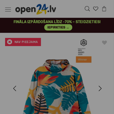
FINĀLA IZPĀRDOŠANA LĪDZ -70% – STEIDZIETIES!
IEPIRKTIES →
NAV PIEEJAMA
Previous
Next