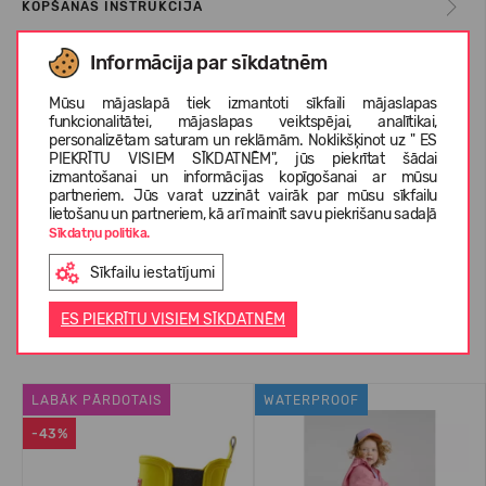
KOPŠANAS INSTRUKCIJA
Informācija par sīkdatnēm
IZMĒRU TABULA
Mūsu mājaslapā tiek izmantoti sīkfaili mājaslapas
funkcionalitātei, mājaslapas veiktspējai, analītikai,
personalizētam saturam un reklāmām. Noklikšķinot uz " ES
PIEKRĪTU VISIEM SĪKDATNĒM", jūs piekrītat šādai
PAR REIMA
izmantošanai un informācijas kopīgošanai ar mūsu
partneriem. Jūs varat uzzināt vairāk par mūsu sīkfailu
lietošanu un partneriem, kā arī mainīt savu piekrišanu sadaļā
Sīkdatņu politika.
KLIENTU ATSAUKSMES (0)
Sīkfailu iestatījumi
ES PIEKRĪTU VISIEM SĪKDATNĒM
Līdzīgas preces
LABĀK PĀRDOTAIS
WATERPROOF
-43%