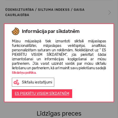
ŪDENSIZTURĪBA / SILTUMA INDEKSS / GAISA
CAURLAIDĪBA
Informācija par sīkdatnēm
KOPŠANAS INSTRUKCIJA
Mūsu mājaslapā tiek izmantoti sīkfaili mājaslapas
funkcionalitātei, mājaslapas veiktspējai, analītikai,
personalizētam saturam un reklāmām. Noklikšķinot uz " ES
IZMĒRU TABULA
PIEKRĪTU VISIEM SĪKDATNĒM", jūs piekrītat šādai
izmantošanai un informācijas kopīgošanai ar mūsu
partneriem. Jūs varat uzzināt vairāk par mūsu sīkfailu
lietošanu un partneriem, kā arī mainīt savu piekrišanu sadaļā
PAR REIMA
Sīkdatņu politika.
Sīkfailu iestatījumi
KLIENTU ATSAUKSMES (0)
ES PIEKRĪTU VISIEM SĪKDATNĒM
Līdzīgas preces