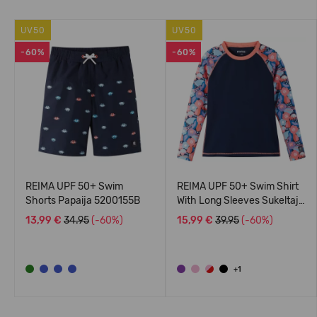
UV50
UV50
-60%
-60%
REIMA UPF 50+ Swim
REIMA UPF 50+ Swim Shirt
Shorts Papaija 5200155B
With Long Sleeves Sukeltaja
5200140A
13,99 €
34.95
(-60%)
15,99 €
39.95
(-60%)
+1