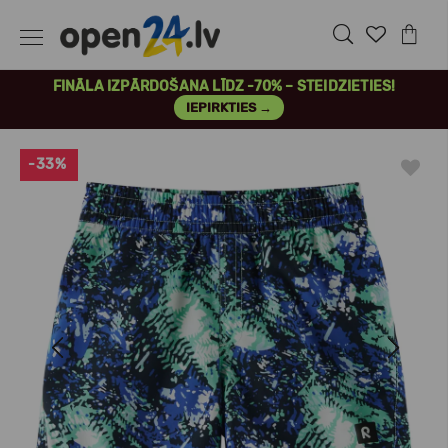
FINĀLA IZPĀRDOŠANA LĪDZ -70% – STEIDZIETIES!
IEPIRKTIES →
-33%
Previous
Next