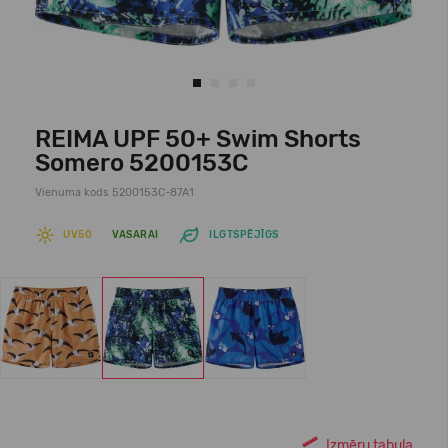
REIMA UPF 50+ Swim Shorts
Somero 5200153C
Vienuma kods 5200153C-87A1
UV50
VASARAI
ILGTSPĒJĪGS
Izmēru tabula