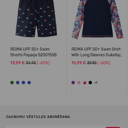
REIMA UPF 50+ Swim
REIMA UPF 50+ Swim Shirt
Shorts Papaija 5200155B
With Long Sleeves Sukeltaja
5200140A
13,99 €
34.95
(-60%)
15,99 €
39.95
(-60%)
+1
JAUNUMU VĒSTULES ABONĒŠANA