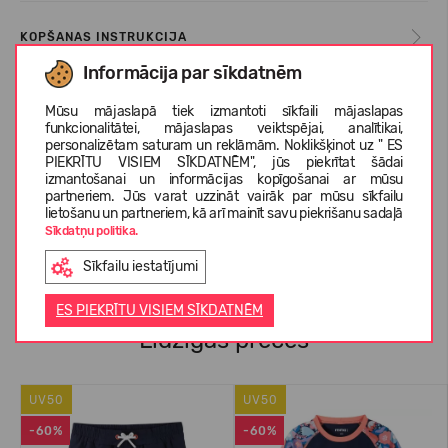
KOPŠANAS INSTRUKCIJA
Informācija par sīkdatnēm
IZMĒRU TABULA
Mūsu mājaslapā tiek izmantoti sīkfaili mājaslapas
funkcionalitātei, mājaslapas veiktspējai, analītikai,
personalizētam saturam un reklāmām. Noklikšķinot uz " ES
PIEKRĪTU VISIEM SĪKDATNĒM", jūs piekrītat šādai
izmantošanai un informācijas kopīgošanai ar mūsu
PAR REIMA
partneriem. Jūs varat uzzināt vairāk par mūsu sīkfailu
lietošanu un partneriem, kā arī mainīt savu piekrišanu sadaļā
Sīkdatņu politika.
KLIENTU ATSAUKSMES (0)
Sīkfailu iestatījumi
ES PIEKRĪTU VISIEM SĪKDATNĒM
Līdzīgas preces
UV50
UV50
-60%
-60%