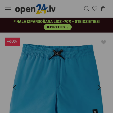
FINĀLA IZPĀRDOŠANA LĪDZ -70% – STEIDZIETIES!
IEPIRKTIES →
-60%
Previous
Next