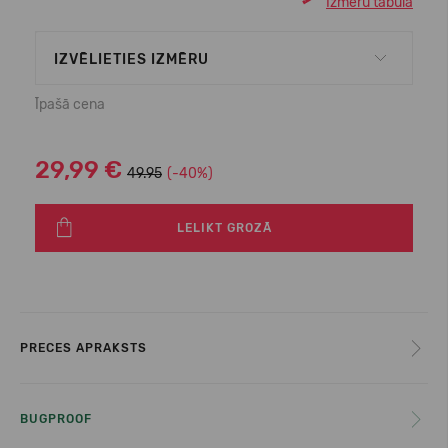
Izmēru tabula
IZVĒLIETIES IZMĒRU
Īpašā cena
29,99 €
49.95
(-40%)
LELIKT GROZĀ
PRECES APRAKSTS
BUGPROOF