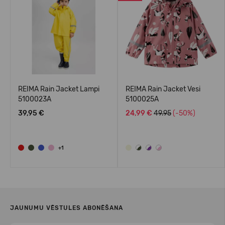
REIMA Rain Jacket Lampi
REIMA Rain Jacket Vesi
5100023A
5100025A
39,95 €
24,99 €
49.95
(-50%)
+1
JAUNUMU VĒSTULES ABONĒŠANA