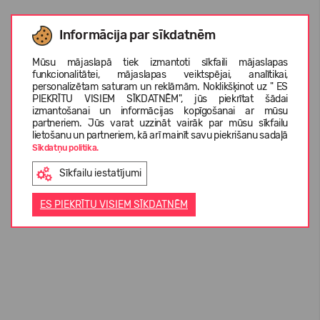
Informācija par sīkdatnēm
Mūsu mājaslapā tiek izmantoti sīkfaili mājaslapas
funkcionalitātei, mājaslapas veiktspējai, analītikai,
personalizētam saturam un reklāmām. Noklikšķinot uz " ES
PIEKRĪTU VISIEM SĪKDATNĒM", jūs piekrītat šādai
izmantošanai un informācijas kopīgošanai ar mūsu
partneriem. Jūs varat uzzināt vairāk par mūsu sīkfailu
lietošanu un partneriem, kā arī mainīt savu piekrišanu sadaļā
Sīkdatņu politika.
Sīkfailu iestatījumi
ES PIEKRĪTU VISIEM SĪKDATNĒM