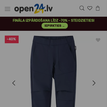
FINĀLA IZPĀRDOŠANA LĪDZ -70% – STEIDZIETIES!
IEPIRKTIES →
-40%
Previous
Next