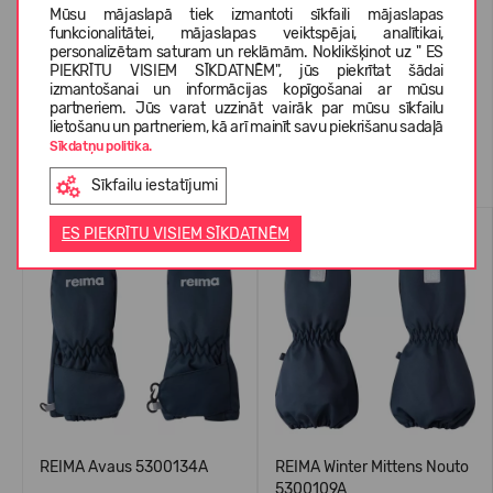
Mūsu mājaslapā tiek izmantoti sīkfaili mājaslapas
funkcionalitātei, mājaslapas veiktspējai, analītikai,
personalizētam saturam un reklāmām. Noklikšķinot uz " ES
KLIENTU ATSAUKSMES (0)
PIEKRĪTU VISIEM SĪKDATNĒM", jūs piekrītat šādai
izmantošanai un informācijas kopīgošanai ar mūsu
partneriem. Jūs varat uzzināt vairāk par mūsu sīkfailu
lietošanu un partneriem, kā arī mainīt savu piekrišanu sadaļā
Sīkdatņu politika.
Līdzīgas preces
Sīkfailu iestatījumi
WATERPROOF
WATERPROOF
ES PIEKRĪTU VISIEM SĪKDATNĒM
REIMA Avaus 5300134A
REIMA Winter Mittens Nouto
5300109A