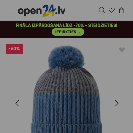
FINĀLA IZPĀRDOŠANA LĪDZ -70% – STEIDZIETIES!
IEPIRKTIES →
-60%
Previous
Next