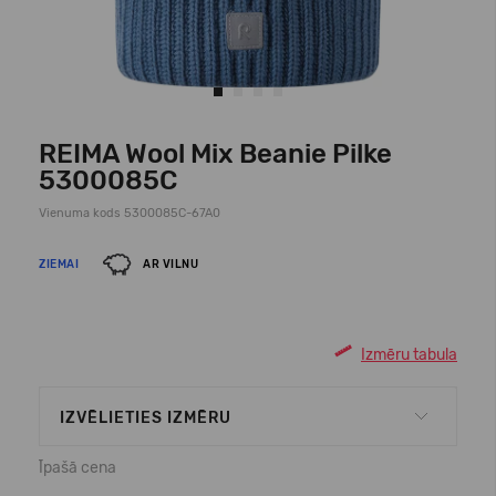
REIMA Wool Mix Beanie Pilke
5300085C
Vienuma kods 5300085C-67A0
ZIEMAI
AR VILNU
Izmēru tabula
IZVĒLIETIES IZMĒRU
Īpašā cena