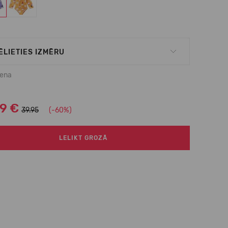
ĒLIETIES IZMĒRU
cena
99 €
39.95
(-60%)
LELIKT GROZĀ