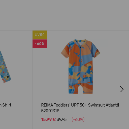
UV50
-60%
Next
 Shirt
REIMA Toddlers' UPF 50+ Swimsuit Atlantti
5200131B
15,99 €
39.95
(-60%)