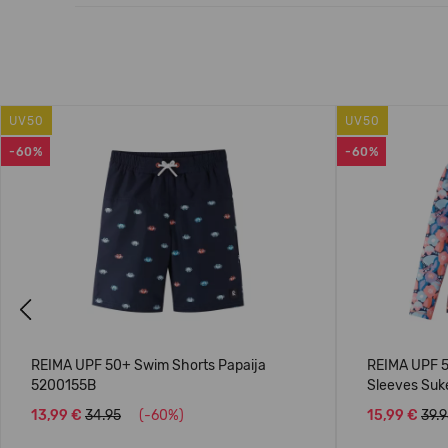
UV50
UV50
-60%
-60%
Previous
REIMA UPF 50+ Swim Shorts Papaija
REIMA UPF 5
5200155B
Sleeves Suk
13,99 €
34.95
(-60%)
15,99 €
39.