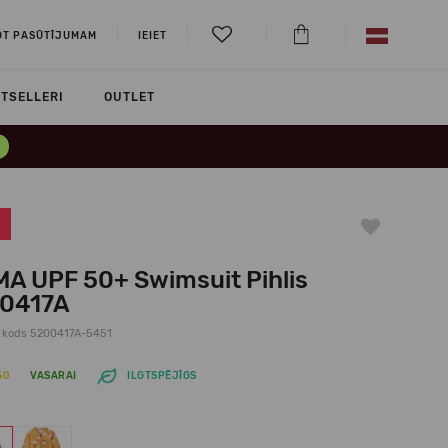
OT PASŪTĪJUMAM
IEIET
TSELLERI
OUTLET
MA UPF 50+ Swimsuit Pihlis
0417A
 kods 5200417A-5451
50
VASARAI
ILGTSPĒJĪGS