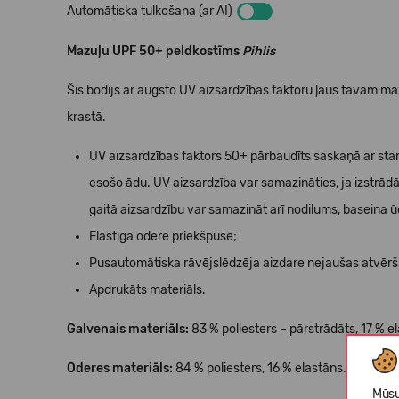
Automātiska tulkošana (ar AI)
Mazuļu UPF 50+ peldkostīms
Pihlis
Šis bodijs ar augsto UV aizsardzības faktoru ļaus tavam maz
krastā.
UV aizsardzības faktors 50+ pārbaudīts saskaņā ar stan
esošo ādu. UV aizsardzība var samazināties, ja izstrādājum
gaitā aizsardzību var samazināt arī nodilums, baseina ū
Elastīga odere priekšpusē;
Pusautomātiska rāvējslēdzēja aizdare nejaušas atvēr
Apdrukāts materiāls.
Galvenais materiāls:
83 % poliesters – pārstrādāts, 17 % e
Oderes materiāls:
84 % poliesters, 16 % elastāns.
Mūsu