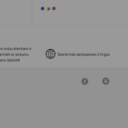
no mūsu klientiem ir
erināti ar pirkumu
Šobrīd mēs darbojamies 3 tirgos
šanu Open24!