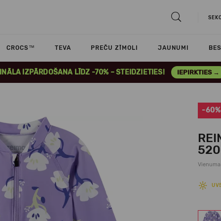
SEK
CROCS™
TEVA
PREČU ZĪMOLI
JAUNUMI
BES
INĀLA IZPĀRDOŠANA LĪDZ -70% – STEIDZIETIES!
IEPIRKTIES →
-60%
REI
520
Vienuma
UV