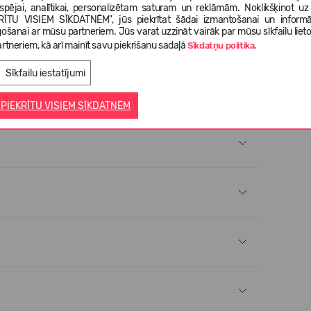
tspējai, analītikai, personalizētam saturam un reklāmām. Noklikšķinot uz
RĪTU VISIEM SĪKDATNĒM", jūs piekrītat šādai izmantošanai un informā
gošanai ar mūsu partneriem. Jūs varat uzzināt vairāk par mūsu sīkfailu liet
 cm, izmērs 2T.
rtneriem, kā arī mainīt savu piekrišanu sadaļā
Sīkdatņu politika.
Sīkfailu iestatījumi
 PIEKRĪTU VISIEM SĪKDATNĒM