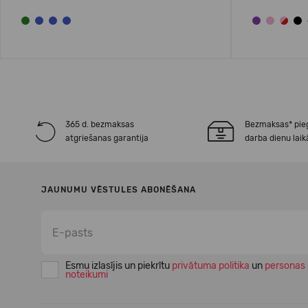
365 d. bezmaksas
Bezmaksas* pie
atgriešanas garantija
darba dienu laik
JAUNUMU VĒSTULES ABONĒŠANA
Esmu izlasījis un piekrītu
privātuma politika
un
personas 
noteikumi