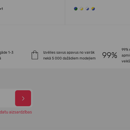
+1
99% 
gāde 1-3
Izvēlies savus apavus no vairāk
apmi
ā
nekā 5 000 dažādiem modeļiem
veik
datu aizsardzības