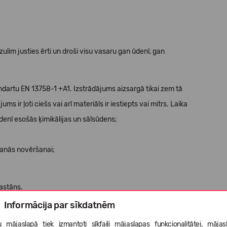
ulim justies ērti un droši visu vasaru gan ūdenī, gan
dartu EN 13758-1 +A1. Izstrādājums aizsargā tikai zem tā
s ir ļoti ciešs vai arī materiāls ir iestiepts vai mitrs. Laika
denī esošās ķimikālijas un sālsūdens;
šanās novēršanai;
lastāns.
Informācija par sīkdatnēm
 mājaslapā tiek izmantoti sīkfaili mājaslapas funkcionalitātei, mājas