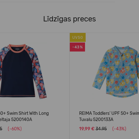
Līdzīgas preces
UV50
-43%
0+ Swim Shirt With Long
REIMA Toddlers' UPF 50+ Swim
eltaja 5200140A
Tuvalu 5200133A
95
(-60%)
19,99 €
34.95
(-43%)