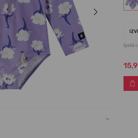
Next
IZV
Īpašā 
15,