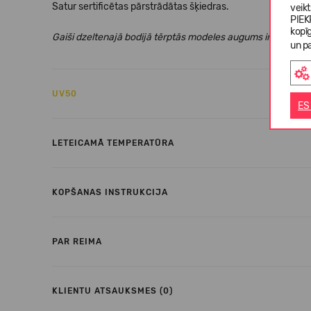
Satur sertificētas pārstrādātas šķiedras.
veik
PIEK
kopī
Gaiši dzeltenajā bodijā tērptās modeles augums ir 34.6”/88
un pa
UV50
ES
LETEICAMĀ TEMPERATŪRA
KOPŠANAS INSTRUKCIJA
PAR REIMA
KLIENTU ATSAUKSMES (0)