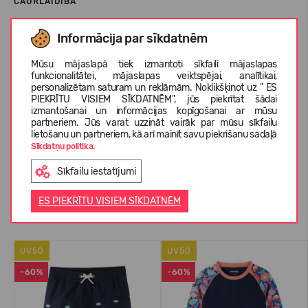
CAURLAIDĪBA
Informācija par sīkdatnēm
KOPŠANAS INSTRUKCIJA
Mūsu mājaslapā tiek izmantoti sīkfaili mājaslapas
funkcionalitātei, mājaslapas veiktspējai, analītikai,
personalizētam saturam un reklāmām. Noklikšķinot uz " ES
PIEKRĪTU VISIEM SĪKDATNĒM", jūs piekrītat šādai
PAR REIMA
izmantošanai un informācijas kopīgošanai ar mūsu
partneriem. Jūs varat uzzināt vairāk par mūsu sīkfailu
lietošanu un partneriem, kā arī mainīt savu piekrišanu sadaļā
Sīkdatņu politika.
KLIENTU ATSAUKSMES (0)
Sīkfailu iestatījumi
ES PIEKRĪTU VISIEM SĪKDATNĒM
Līdzīgas preces
UV50
UV50
-60%
-60%