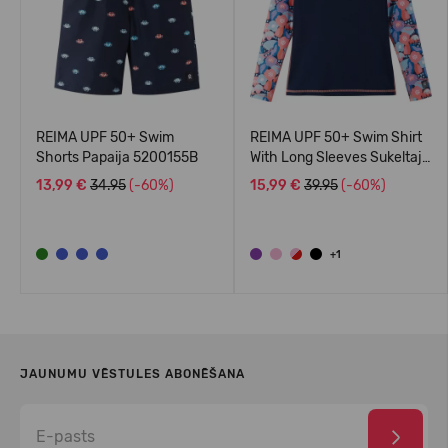
REIMA UPF 50+ Swim
REIMA UPF 50+ Swim Shirt
Shorts Papaija 5200155B
With Long Sleeves Sukeltaja
5200140A
13,99 €
34.95
(-60%)
15,99 €
39.95
(-60%)
+1
JAUNUMU VĒSTULES ABONĒŠANA