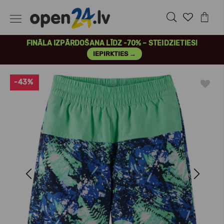
FINĀLA IZPĀRDOŠANA LĪDZ -70% – STEIDZIETIES!
IEPIRKTIES →
-43%
Previous
Next