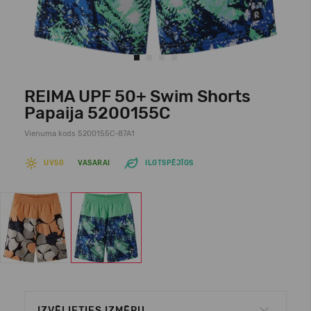
REIMA UPF 50+ Swim Shorts
Papaija 5200155C
Vienuma kods 5200155C-87A1
UV50
VASARAI
ILGTSPĒJĪGS
IZVĒLIETIES IZMĒRU