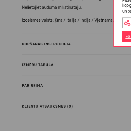
PIEK
kopī
Nelietojiet auduma mīkstinātāju.
un pa
Izcelsmes valsts: Ķīna / Itālija / Indija / Vjetnama.
ES
KOPŠANAS INSTRUKCIJA
IZMĒRU TABULA
PAR REIMA
KLIENTU ATSAUKSMES (0)