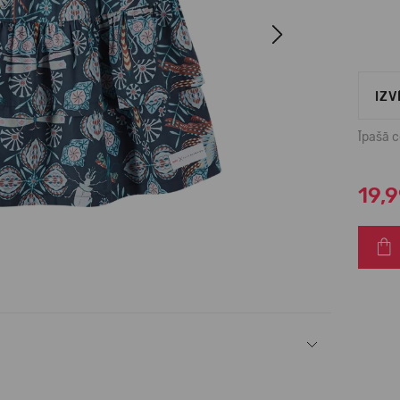
Next
IZV
Īpašā 
19,