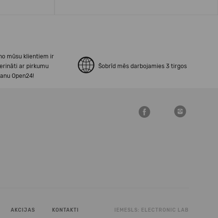
no mūsu klientiem ir
erināti ar pirkumu
Šobrīd mēs darbojamies 3 tirgos
šanu Open24!
AKCIJAS
KONTAKTI
IEMESLS:
ELECTRONIC LAB