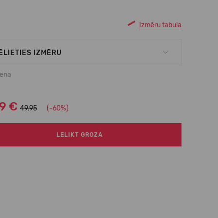
Izmēru tabula
ĒLIETIES IZMĒRU
cena
99 €
49.95
(-60%)
LELIKT GROZĀ