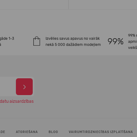
99% 
gāde 1-3
Izvēlies savus apavus no vairāk
apmi
ā
nekā 5 000 dažādiem modeļiem
veik
datu aizsardzības
ĀDE
ATGRIEŠANA
BLOG
VAIRUMTIRDZNIECĪBAS IZPLATĪŠANA