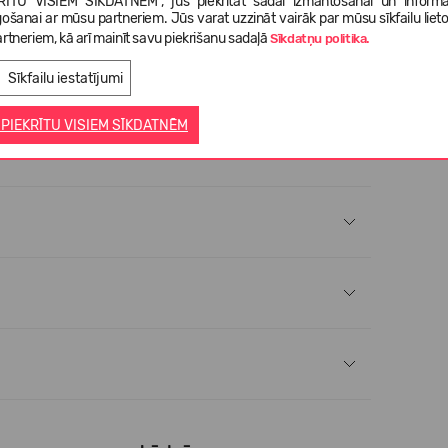
RĪTU VISIEM SĪKDATNĒM", jūs piekrītat šādai izmantošanai un informā
gošanai ar mūsu partneriem. Jūs varat uzzināt vairāk par mūsu sīkfailu liet
rtneriem, kā arī mainīt savu piekrišanu sadaļā
Sīkdatņu politika.
Sīkfailu iestatījumi
 PIEKRĪTU VISIEM SĪKDATNĒM