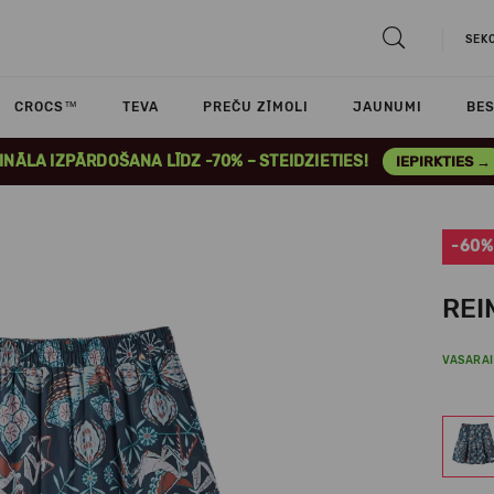
SEK
CROCS™
TEVA
PREČU ZĪMOLI
JAUNUMI
BES
INĀLA IZPĀRDOŠANA LĪDZ -70% – STEIDZIETIES!
IEPIRKTIES →
-60%
REI
VASARAI