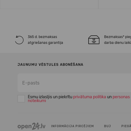
365 d. bezmaksas
Bezmaksas* pie
atgriešanas garantija
darba dienu laik
JAUNUMU VĒSTULES ABONĒŠANA
Esmu izlasījis un piekrītu
privātuma politika
un
personas 
noteikumi
INFORMĀCIJA PIRCĒJIEM
BUJ
PIEG