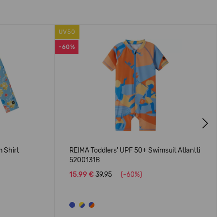
UV50
-60%
Next
 Shirt
REIMA Toddlers' UPF 50+ Swimsuit Atlantti
5200131B
15,99 €
39.95
(-60%)