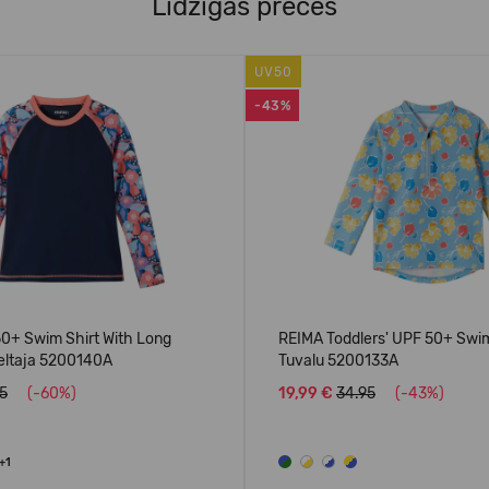
Līdzīgas preces
UV50
-43%
0+ Swim Shirt With Long
REIMA Toddlers' UPF 50+ Swim
eltaja 5200140A
Tuvalu 5200133A
95
(-60%)
19,99 €
34.95
(-43%)
+1