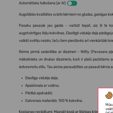
Automātiska tulkošana (ar AI)
Augstākās kvalitātes svārki bērniem no gludas, gaisīgas kok
Pasaku pasaule jau gaida - varbūt tepat, aiz šī te kok
augstvērtīgas itāļu kokvilnas. Elastīgā vidukļa daļa pielāg
valkāt svētku reizēs, taču tiem piestāvēs arī vienkāršāki kre
Reima pirmā sadarbība ar dizaineri - Niitty (Pavasara pļa
mākslinieks un drukas dizaineris, kurš ir plaši pazīstams
iedvesmotu stilu. Tas aicina paraudzīties uz pasauli bērna 
Elastīga vidukļa daļa;
Apakšmala ar volānu;
Pilnībā apdrukāti;
Galvenais materiāls: 100 % kokvilna.
Mūsu
veik
Kopšanas norādījumi: Mazgāt kopā ar līdzīgas krāsas apģērb