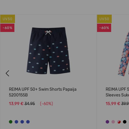
UV50
UV50
-60%
-60%
Previous
REIMA UPF 50+ Swim Shorts Papaija
REIMA UPF 5
5200155B
Sleeves Suk
13,99 €
34.95
(-60%)
15,99 €
39.