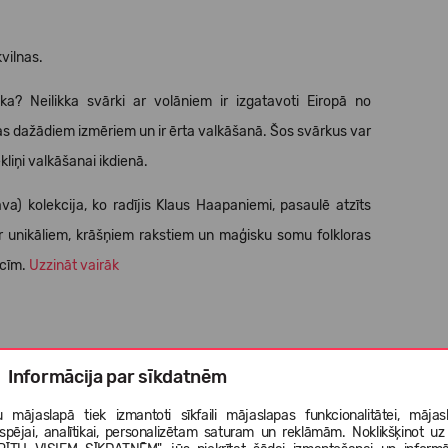
vilnas.
a? Neilikka svārki ar volāniem ir izgatavoti Eiropā no
ojas dažādiem izmēriem un ir ērta valkāšanā. Šos svārkus var
kliņi valkāšanai ikdienā.
va) kolekcija, ko radījis Klaus Haapaniemi, pasaulē atzīts
 ar unikāliem, krāšņiem rakstiem un maģisku somu folkloras
acīm.
Uzzināt vairāk
Informācija par sīkdatnēm
 mājaslapā tiek izmantoti sīkfaili mājaslapas funkcionalitātei, mājas
tspējai, analītikai, personalizētam saturam un reklāmām. Noklikšķinot uz
u. Nelietojiet mazgāšanas līdzekļus ar balinātājiem.