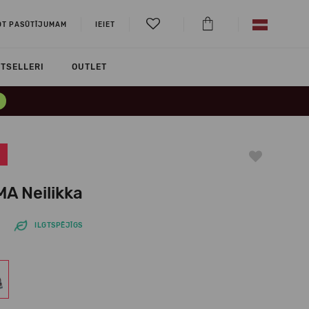
OT PASŪTĪJUMAM
IEIET
TSELLERI
OUTLET
MA Neilikka
ILGTSPĒJĪGS