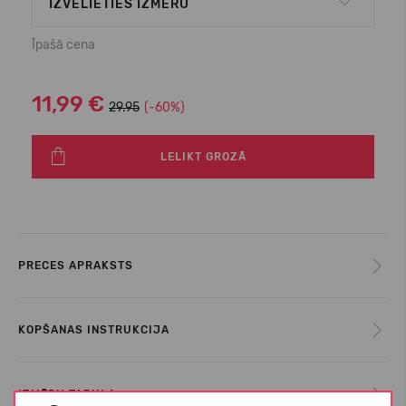
IZVĒLIETIES IZMĒRU
Īpašā cena
11,99 €
29.95
(-60%)
LELIKT GROZĀ
PRECES APRAKSTS
KOPŠANAS INSTRUKCIJA
IZMĒRU TABULA