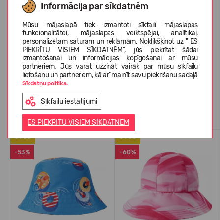
Informācija par sīkdatnēm
Mūsu mājaslapā tiek izmantoti sīkfaili mājaslapas
PAR REIMA
funkcionalitātei, mājaslapas veiktspējai, analītikai,
personalizētam saturam un reklāmām. Noklikšķinot uz " ES
PIEKRĪTU VISIEM SĪKDATNĒM", jūs piekrītat šādai
izmantošanai un informācijas kopīgošanai ar mūsu
KLIENTU ATSAUKSMES (0)
partneriem. Jūs varat uzzināt vairāk par mūsu sīkfailu
lietošanu un partneriem, kā arī mainīt savu piekrišanu sadaļā
Sīkdatņu politika.
Sīkfailu iestatījumi
Līdzīgas preces
ES PIEKRĪTU VISIEM SĪKDATNĒM
UV50
UV50
-53%
-60%