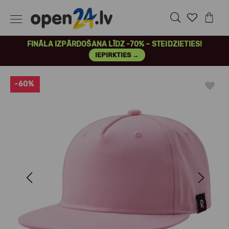
FINĀLA IZPĀRDOŠANA LĪDZ -70% – STEIDZIETIES!
IEPIRKTIES →
-60%
Previous
Next