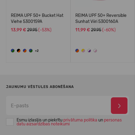
REIMA UPF 50+ Bucket Hat
REIMA UPF 50+ Reversible
Viehe 5300159A
Sunhat Viiri 5300160A
13,99 €
29.95
(-53%)
11,99 €
29.95
(-60%)
+2
JAUNUMU VĒSTULES ABONĒŠANA
Esmu izlasījis un piekrītu
privātuma politika
un
personas
datu aizsardzības noteikumi