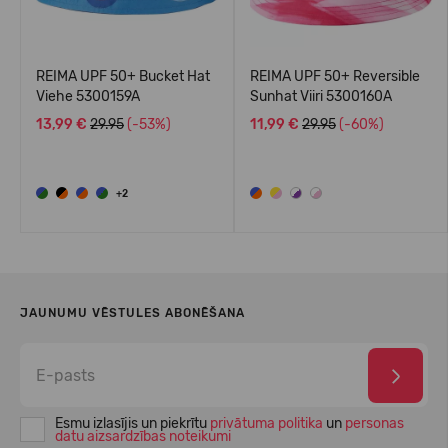
REIMA UPF 50+ Bucket Hat
REIMA UPF 50+ Reversible
Viehe 5300159A
Sunhat Viiri 5300160A
13,99 €
29.95
(-53%)
11,99 €
29.95
(-60%)
+2
JAUNUMU VĒSTULES ABONĒŠANA
Esmu izlasījis un piekrītu
privātuma politika
un
personas
datu aizsardzības noteikumi