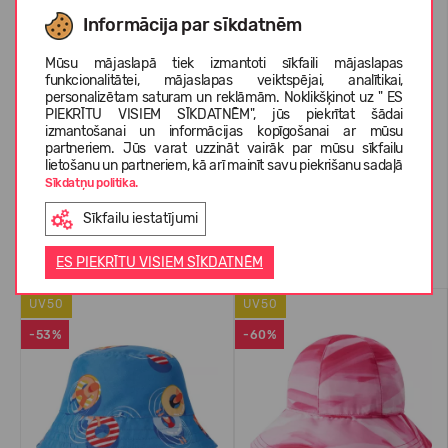
IZMĒRU TABULA
Informācija par sīkdatnēm
Mūsu mājaslapā tiek izmantoti sīkfaili mājaslapas
funkcionalitātei, mājaslapas veiktspējai, analītikai,
PAR REIMA
personalizētam saturam un reklāmām. Noklikšķinot uz " ES
PIEKRĪTU VISIEM SĪKDATNĒM", jūs piekrītat šādai
izmantošanai un informācijas kopīgošanai ar mūsu
partneriem. Jūs varat uzzināt vairāk par mūsu sīkfailu
KLIENTU ATSAUKSMES (0)
lietošanu un partneriem, kā arī mainīt savu piekrišanu sadaļā
Sīkdatņu politika.
Sīkfailu iestatījumi
Līdzīgas preces
ES PIEKRĪTU VISIEM SĪKDATNĒM
UV50
UV50
-53%
-60%