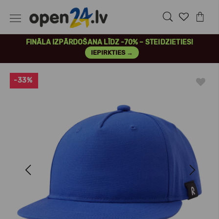
FINĀLA IZPĀRDOŠANA LĪDZ -70% – STEIDZIETIES!
IEPIRKTIES →
-33%
Previous
Next