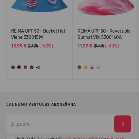
REIMA UPF 50+ Bucket Hat
REIMA UPF 50+ Reversible
Viehe 5300159A
Sunhat Viiri 5300160A
13,99 €
29.95
(-53%)
11,99 €
29.95
(-60%)
+2
JAUNUMU VĒSTULES ABONĒŠANA
Esmu izlasījis un piekrītu
privātuma politika
un
personas