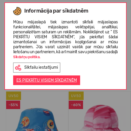
Informācija par sīkdatnēm
IZMĒRU TABULA
Mūsu mājaslapā tiek izmantoti sīkfaili mājaslapas
funkcionalitātei, mājaslapas veiktspējai, analītikai,
PAR REIMA
personalizētam saturam un reklāmām. Noklikšķinot uz " ES
PIEKRĪTU VISIEM SĪKDATNĒM", jūs piekrītat šādai
izmantošanai un informācijas kopīgošanai ar mūsu
partneriem. Jūs varat uzzināt vairāk par mūsu sīkfailu
lietošanu un partneriem, kā arī mainīt savu piekrišanu sadaļā
KLIENTU ATSAUKSMES (0)
Sīkdatņu politika.
Sīkfailu iestatījumi
Līdzīgas preces
ES PIEKRĪTU VISIEM SĪKDATNĒM
UV50
UV50
-53%
-60%