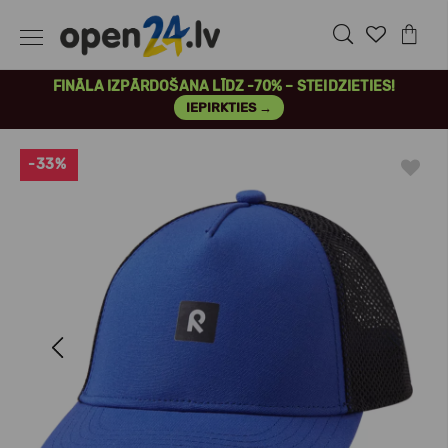
FINĀLA IZPĀRDOŠANA LĪDZ -70% – STEIDZIETIES!
IEPIRKTIES →
-33%
Previous
Next