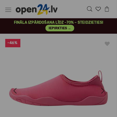
FINĀLA IZPĀRDOŠANA LĪDZ -70% – STEIDZIETIES!
IEPIRKTIES →
-46%
Previous
Next