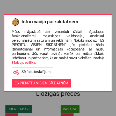
IZMĒRU TABULA
Informācija par sīkdatnēm
Mūsu mājaslapā tiek izmantoti sīkfaili mājaslapas
KOPŠANAS INSTRUKCIJAS
funkcionalitātei, mājaslapas veiktspējai, analītikai,
personalizētam saturam un reklāmām. Noklikšķinot uz " ES
PIEKRĪTU VISIEM SĪKDATNĒM", jūs piekrītat šādai
izmantošanai un informācijas kopīgošanai ar mūsu
PAR REIMA
partneriem. Jūs varat uzzināt vairāk par mūsu sīkfailu
lietošanu un partneriem, kā arī mainīt savu piekrišanu sadaļā
Sīkdatņu politika.
KLIENTU ATSAUKSMES (0)
Sīkfailu iestatījumi
ES PIEKRĪTU VISIEM SĪKDATNĒM
Līdzīgas preces
ŪDENS APAVI
VASARAI