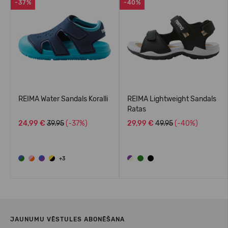
-37%
-40%
REIMA Water Sandals Koralli
REIMA Lightweight Sandals
Ratas
24,99 €
39.95
(-37%)
29,99 €
49.95
(-40%)
+3
JAUNUMU VĒSTULES ABONĒŠANA