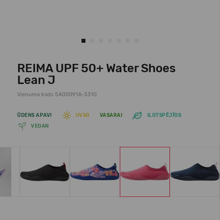
REIMA UPF 50+ Water Shoes
Lean J
Vienuma kods 5400091A-3310
ŪDENS APAVI
UV50
VASARAI
ILGTSPĒJĪGS
VEGAN