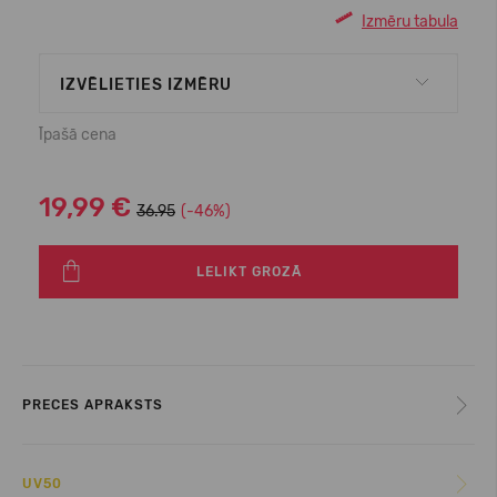
Izmēru tabula
IZVĒLIETIES IZMĒRU
Īpašā cena
19,99 €
36.95
(-46%)
LELIKT GROZĀ
PRECES APRAKSTS
UV50