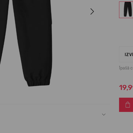
Next
IZV
Īpašā 
19,