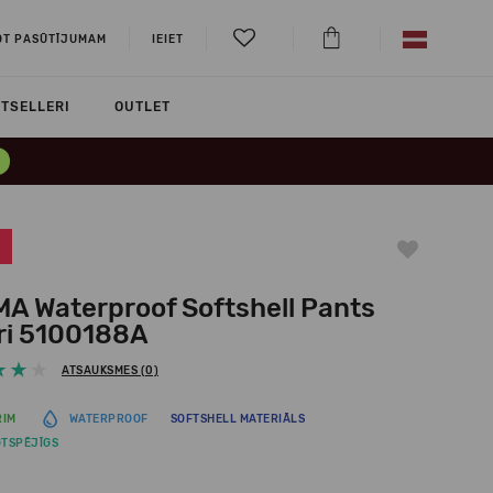
OT PASŪTĪJUMAM
IEIET
TSELLERI
OUTLET
MA Waterproof Softshell Pants
ri 5100188A
ATSAUKSMES (0)
RIM
WATERPROOF
SOFTSHELL MATERIĀLS
GTSPĒJĪGS