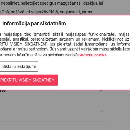
ebaliniet, nelietojiet spēcīgus mazgāšanas līdzekļus, lai
īnā, nežāvējiet veļas žāvētājā, negludiniet, pirms
Informācija par sīkdatnēm
 mājaslapā tiek izmantoti sīkfaili mājaslapas funkcionalitātei, mājas
tspējai, analītikai, personalizētam saturam un reklāmām. Noklikšķinot uz
RĪTU VISIEM SĪKDATNĒM", jūs piekrītat šādai izmantošanai un informā
gošanai ar mūsu partneriem. Jūs varat uzzināt vairāk par mūsu sīkfailu liet
rtneriem, kā arī mainīt savu piekrišanu sadaļā
Sīkdatņu politika.
Sīkfailu iestatījumi
 PIEKRĪTU VISIEM SĪKDATNĒM
ĪBA