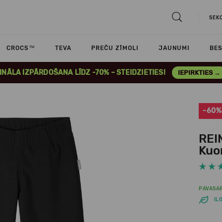
SEK
CROCS™
TEVA
PREČU ZĪMOLI
JAUNUMI
BES
INĀLA IZPĀRDOŠANA LĪDZ -70% – STEIDZIETIES!
IEPIRKTIES →
-60%
REI
Kuo
PAVASA
IL