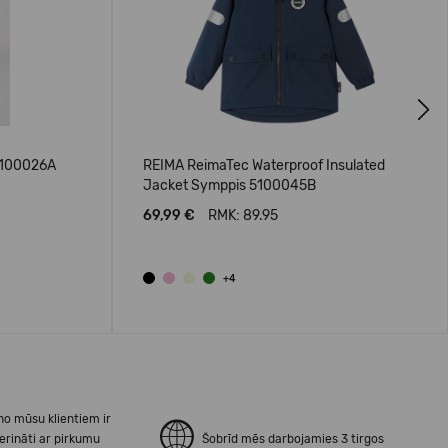
Next
5100026A
REIMA ReimaTec Waterproof Insulated
Jacket Symppis 5100045B
69,99 €
RMK: 89.95
+4
no mūsu klientiem ir
erināti ar pirkumu
Šobrīd mēs darbojamies 3 tirgos