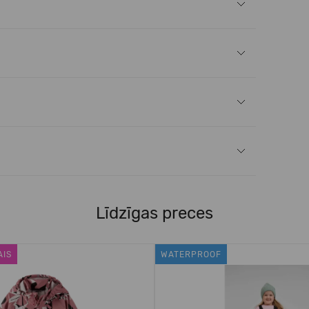
Līdzīgas preces
AIS
WATERPROOF