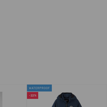
WATERPROOF
-22%