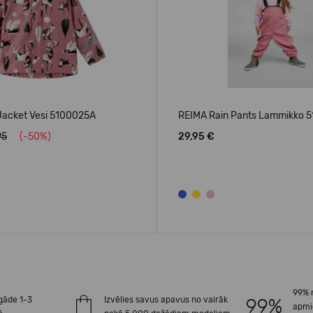
Jacket Vesi 5100025A
REIMA Rain Pants Lammikko 
95
(-50%)
29,95 €
99% 
gāde 1-3
Izvēlies savus apavus no vairāk
apmi