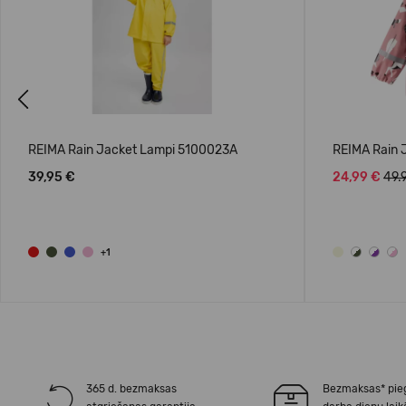
Previous
REIMA Rain Jacket Lampi 5100023A
REIMA Rain 
39,95 €
24,99 €
49.
+1
365 d. bezmaksas
Bezmaksas* pie