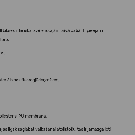
bikses ir lieliska izvēle rotaļām brīvā dabā! Ir pieejami
mfortu!
as;
eriāls bez fluorogļūdeņražiem;
oliesteris, PU membrāna.
as ilgāk saglabāt valkāšanai atbilstošu, tas ir jāmazgā ļoti