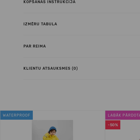
KOPŠANAS INSTRUKCIJA
IZMĒRU TABULA
PAR REIMA
KLIENTU ATSAUKSMES (0)
WATERPROOF
LABĀK PĀRDOT
-50%