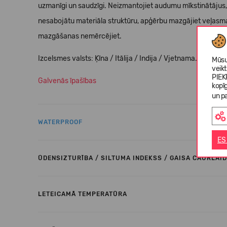
uzmanīgi un saudzīgi. Neizmantojiet audumu mīkstinātājus, n
nesabojātu materiāla struktūru, apģērbu mazgājiet veļasmaš
mazgāšanas nemērcējiet.
Izcelsmes valsts: Ķīna / Itālija / Indija / Vjetnama.
Mūsu
veik
PIEK
Galvenās īpašības
kopī
un pa
WATERPROOF
ES
ŪDENSIZTURĪBA / SILTUMA INDEKSS / GAISA CAURLAID
LETEICAMĀ TEMPERATŪRA