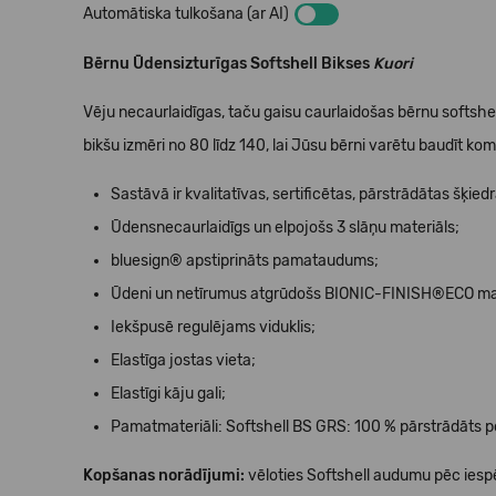
Automātiska tulkošana (ar AI)
Bērnu Ūdensizturīgas Softshell Bikses
Kuori
Vēju necaurlaidīgas, taču gaisu caurlaidošas bērnu softshell 
bikšu izmēri no 80 līdz 140, lai Jūsu bērni varētu baudīt ko
Sastāvā ir kvalitatīvas, sertificētas, pārstrādātas šķiedr
Ūdensnecaurlaidīgs un elpojošs 3 slāņu materiāls;
bluesign® apstiprināts pamataudums;
Ūdeni un netīrumus atgrūdošs BIONIC-FINISH®ECO mat
Iekšpusē regulējams viduklis;
Elastīga jostas vieta;
Elastīgi kāju gali;
Pamatmateriāli: Softshell BS GRS: 100 % pārstrādāts p
Kopšanas norādījumi:
vēloties Softshell audumu pēc iespēj