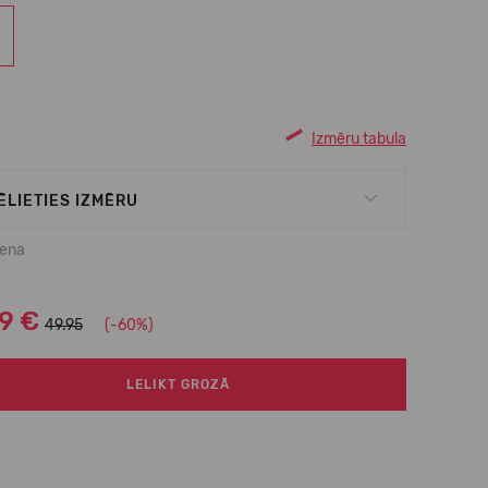
Izmēru tabula
ĒLIETIES IZMĒRU
cena
99 €
49.95
(-60%)
LELIKT GROZĀ