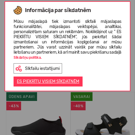
KOPŠANAS INSTRUKCIJAS
Informācija par sīkdatnēm
Mūsu mājaslapā tiek izmantoti sīkfaili mājaslapas
funkcionalitātei, mājaslapas veiktspējai, analītikai,
PAR REIMA
personalizētam saturam un reklāmām. Noklikšķinot uz " ES
PIEKRĪTU VISIEM SĪKDATNĒM", jūs piekrītat šādai
izmantošanai un informācijas kopīgošanai ar mūsu
partneriem. Jūs varat uzzināt vairāk par mūsu sīkfailu
KLIENTU ATSAUKSMES (0)
lietošanu un partneriem, kā arī mainīt savu piekrišanu sadaļā
Sīkdatņu politika.
Sīkfailu iestatījumi
Līdzīgas preces
ES PIEKRĪTU VISIEM SĪKDATNĒM
ŪDENS APAVI
VASARAI
-43%
-40%