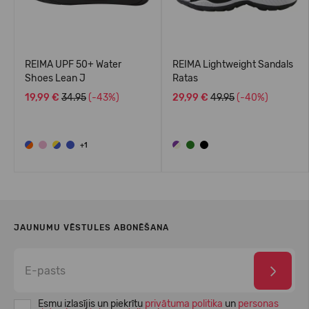
REIMA UPF 50+ Water
REIMA Lightweight Sandals
Shoes Lean J
Ratas
19,99 €
34.95
(-43%)
29,99 €
49.95
(-40%)
+1
JAUNUMU VĒSTULES ABONĒŠANA
Esmu izlasījis un piekrītu
privātuma politika
un
personas