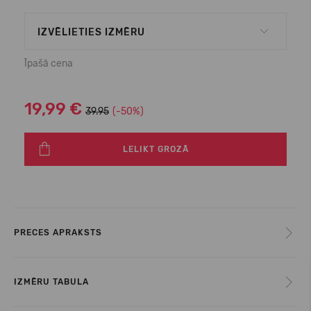
IZVĒLIETIES IZMĒRU
Īpašā cena
19,99 €
39.95
(-50%)
LELIKT GROZĀ
PRECES APRAKSTS
IZMĒRU TABULA