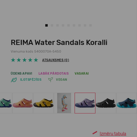
REIMA Water Sandals Koralli
Vienuma kods 5400070A-5450
ATSAUKSMES (0)
ŪDENS APAVI
LABĀK PĀRDOTAIS
VASARAI
ILGTSPĒJĪGS
VEGAN
Izmēru tabula