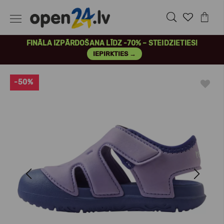
FINĀLA IZPĀRDOŠANA LĪDZ -70% – STEIDZIETIES!
IEPIRKTIES →
-50%
Previous
Next