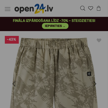
FINĀLA IZPĀRDOŠANA LĪDZ -70% – STEIDZIETIES!
IEPIRKTIES →
-43%
Previous
Next