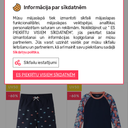
IZMĒRU TABULA
Informācija par sīkdatnēm
Mūsu mājaslapā tiek izmantoti sīkfaili mājaslapas
funkcionalitātei, mājaslapas veiktspējai, analītikai,
PAR REIMA
personalizētam saturam un reklāmām. Noklikšķinot uz " ES
PIEKRĪTU VISIEM SĪKDATNĒM", jūs piekrītat šādai
izmantošanai un informācijas kopīgošanai ar mūsu
partneriem. Jūs varat uzzināt vairāk par mūsu sīkfailu
KLIENTU ATSAUKSMES (0)
lietošanu un partneriem, kā arī mainīt savu piekrišanu sadaļā
Sīkdatņu politika.
Sīkfailu iestatījumi
Līdzīgas preces
ES PIEKRĪTU VISIEM SĪKDATNĒM
UV50
UV50
-60%
-60%