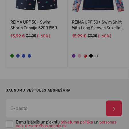
REIMA UPF 50+ Swim
REIMA UPF 50+ Swim Shirt
Shorts Papaija 5200155B
With Long Sleeves Sukeltaja
5200140A
13,99 €
34.95
(-60%)
15,99 €
39.95
(-60%)
+1
JAUNUMU VĒSTULES ABONĒŠANA
Esmu izlasījis un piekrītu
privātuma politika
un
personas
datu aizsardzības noteikumi