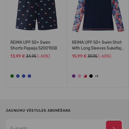
REIMA UPF 50+ Swim
REIMA UPF 50+ Swim Shirt
Shorts Papaija 5200155B
With Long Sleeves Sukeltaja
5200140A
13,99 €
34.95
(-60%)
15,99 €
39.95
(-60%)
+1
JAUNUMU VĒSTULES ABONĒŠANA