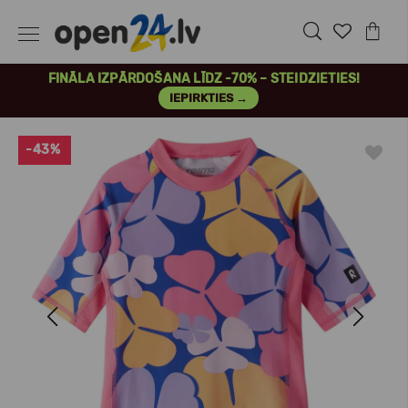
FINĀLA IZPĀRDOŠANA LĪDZ -70% – STEIDZIETIES!
IEPIRKTIES →
-43%
Previous
Next