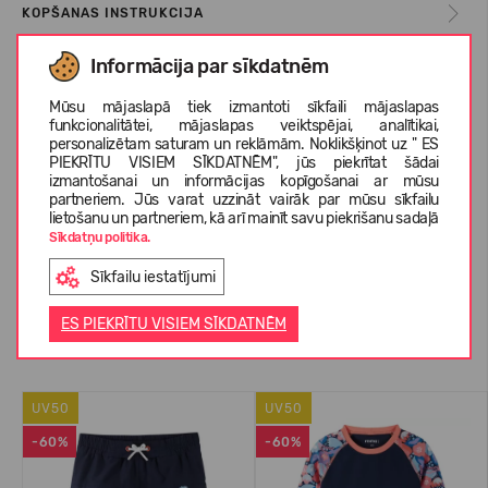
KOPŠANAS INSTRUKCIJA
Informācija par sīkdatnēm
IZMĒRU TABULA
Mūsu mājaslapā tiek izmantoti sīkfaili mājaslapas
funkcionalitātei, mājaslapas veiktspējai, analītikai,
personalizētam saturam un reklāmām. Noklikšķinot uz " ES
PIEKRĪTU VISIEM SĪKDATNĒM", jūs piekrītat šādai
PAR REIMA
izmantošanai un informācijas kopīgošanai ar mūsu
partneriem. Jūs varat uzzināt vairāk par mūsu sīkfailu
lietošanu un partneriem, kā arī mainīt savu piekrišanu sadaļā
Sīkdatņu politika.
KLIENTU ATSAUKSMES (0)
Sīkfailu iestatījumi
ES PIEKRĪTU VISIEM SĪKDATNĒM
Līdzīgas preces
UV50
UV50
-60%
-60%