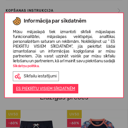
KOPŠANAS INSTRUKCIJA
Informācija par sīkdatnēm
IZMĒRU TABULA
Mūsu mājaslapā tiek izmantoti sīkfaili mājaslapas
funkcionalitātei, mājaslapas veiktspējai, analītikai,
personalizētam saturam un reklāmām. Noklikšķinot uz " ES
PIEKRĪTU VISIEM SĪKDATNĒM", jūs piekrītat šādai
izmantošanai un informācijas kopīgošanai ar mūsu
PAR REIMA
partneriem. Jūs varat uzzināt vairāk par mūsu sīkfailu
lietošanu un partneriem, kā arī mainīt savu piekrišanu sadaļā
Sīkdatņu politika.
KLIENTU ATSAUKSMES (0)
Sīkfailu iestatījumi
ES PIEKRĪTU VISIEM SĪKDATNĒM
Līdzīgas preces
UV50
UV50
-60%
-60%