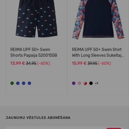
REIMA UPF 50+ Swim
REIMA UPF 50+ Swim Shirt
Shorts Papaija 5200155B
With Long Sleeves Sukeltaja
5200140A
13,99 €
34.95
(-60%)
15,99 €
39.95
(-60%)
+1
JAUNUMU VĒSTULES ABONĒŠANA