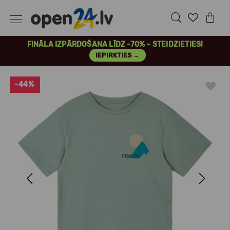
FINĀLA IZPĀRDOŠANA LĪDZ -70% – STEIDZIETIES!
IEPIRKTIES →
-44%
Previous
Next