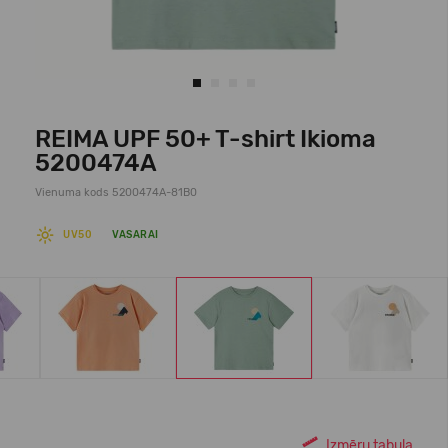
REIMA UPF 50+ T-shirt Ikioma
5200474A
Vienuma kods 5200474A-81B0
UV50
VASARAI
Izmēru tabula