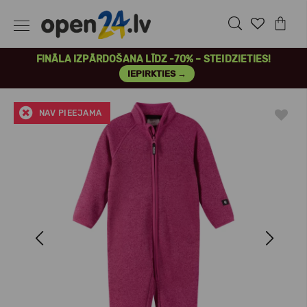
FINĀLA IZPĀRDOŠANA LĪDZ -70% – STEIDZIETIES!
IEPIRKTIES →
NAV PIEEJAMA
Previous
Next