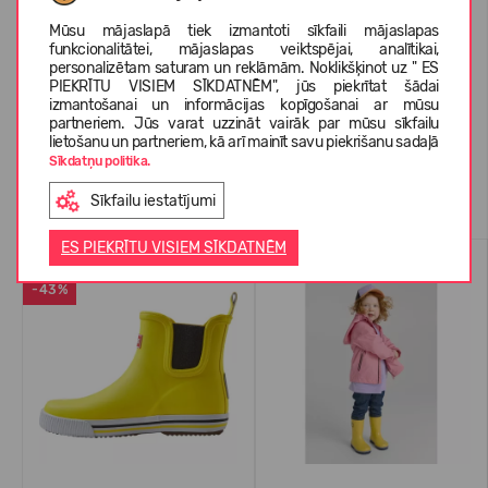
PAR REIMA
Mūsu mājaslapā tiek izmantoti sīkfaili mājaslapas
funkcionalitātei, mājaslapas veiktspējai, analītikai,
personalizētam saturam un reklāmām. Noklikšķinot uz " ES
PIEKRĪTU VISIEM SĪKDATNĒM", jūs piekrītat šādai
KLIENTU ATSAUKSMES (0)
izmantošanai un informācijas kopīgošanai ar mūsu
partneriem. Jūs varat uzzināt vairāk par mūsu sīkfailu
lietošanu un partneriem, kā arī mainīt savu piekrišanu sadaļā
Sīkdatņu politika.
Līdzīgas preces
Sīkfailu iestatījumi
ES PIEKRĪTU VISIEM SĪKDATNĒM
LABĀK PĀRDOTAIS
WATERPROOF
-43%