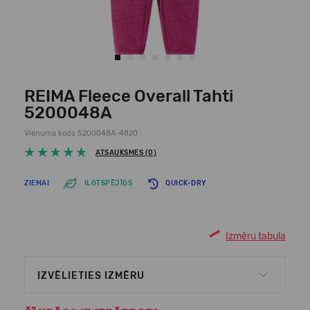
REIMA Fleece Overall Tahti
5200048A
Vienuma kods 5200048A-4820
ATSAUKSMES (0)
ZIEMAI
ILGTSPĒJĪGS
QUICK-DRY
Izmēru tabula
IZVĒLIETIES IZMĒRU