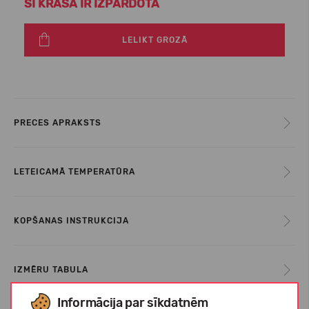
ŠĪ KRĀSA IR IZPĀRDOTA
LELIKT GROZĀ
PRECES APRAKSTS
LETEICAMĀ TEMPERATŪRA
KOPŠANAS INSTRUKCIJA
IZMĒRU TABULA
Informācija par sīkdatnēm