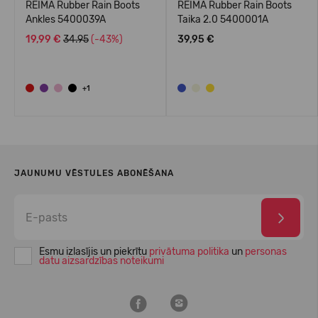
REIMA Rubber Rain Boots
REIMA Rubber Rain Boots
Ankles 5400039A
Taika 2.0 5400001A
19,99 €
34.95
(-43%)
39,95 €
+1
JAUNUMU VĒSTULES ABONĒŠANA
Esmu izlasījis un piekrītu
privātuma politika
un
personas
datu aizsardzības noteikumi