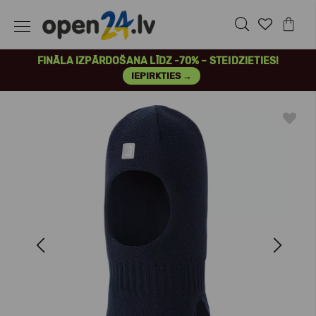
FINĀLA IZPĀRDOŠANA LĪDZ -70% – STEIDZIETIES!
IEPIRKTIES →
Previous
Next