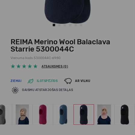
REIMA Merino Wool Balaclava
Starrie 5300044C
Vienuma kods 5300044C-6980
ATSAUKSMES (0)
ZIEMAI
ILGTSPĒJĪGS
AR VILNU
GAISMU ATSTARJOŠAS DETAĻAS