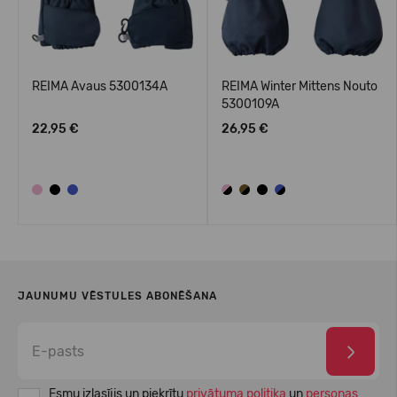
REIMA Avaus 5300134A
REIMA Winter Mittens Nouto
5300109A
22,95 €
26,95 €
JAUNUMU VĒSTULES ABONĒŠANA
Esmu izlasījis un piekrītu
privātuma politika
un
personas