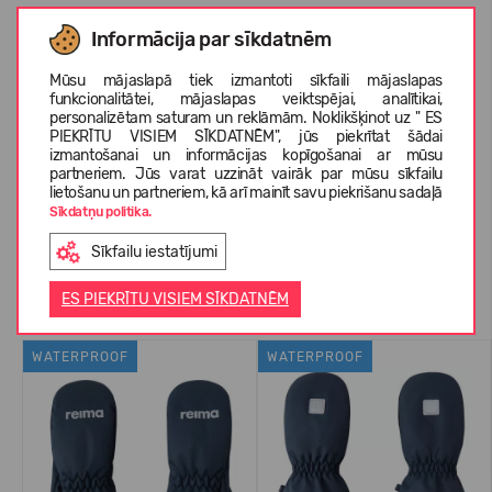
Informācija par sīkdatnēm
IZMĒRU TABULA
Mūsu mājaslapā tiek izmantoti sīkfaili mājaslapas
funkcionalitātei, mājaslapas veiktspējai, analītikai,
PAR REIMA
personalizētam saturam un reklāmām. Noklikšķinot uz " ES
PIEKRĪTU VISIEM SĪKDATNĒM", jūs piekrītat šādai
izmantošanai un informācijas kopīgošanai ar mūsu
partneriem. Jūs varat uzzināt vairāk par mūsu sīkfailu
lietošanu un partneriem, kā arī mainīt savu piekrišanu sadaļā
KLIENTU ATSAUKSMES (0)
Sīkdatņu politika.
Sīkfailu iestatījumi
Līdzīgas preces
ES PIEKRĪTU VISIEM SĪKDATNĒM
WATERPROOF
WATERPROOF