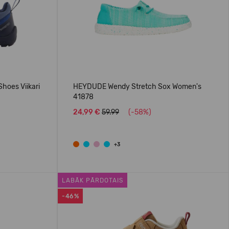
hoes Viikari
HEYDUDE Wendy Stretch Sox Women's
41878
24,99 €
59.99
(-58%)
+3
LABĀK PĀRDOTAIS
-46%