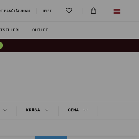
OT PASŪTĪJUMAM
IEIET
TSELLERI
OUTLET
KRĀSA
CENA