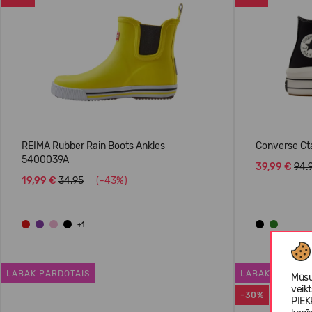
REIMA Rubber Rain Boots Ankles
Converse Ct
5400039A
39,99 €
94.
19,99 €
34.95
(-43%)
+1
LABĀK PĀRDOTAIS
LABĀK PĀRDOT
Mūsu
veik
-30%
PIEK