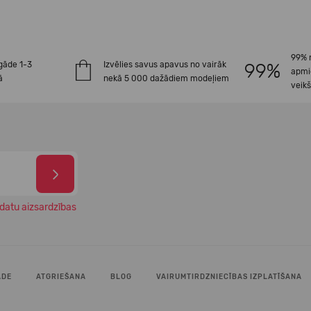
99% 
gāde 1-3
Izvēlies savus apavus no vairāk
apmi
ā
nekā 5 000 dažādiem modeļiem
veik
datu aizsardzības
ĀDE
ATGRIEŠANA
BLOG
VAIRUMTIRDZNIECĪBAS IZPLATĪŠANA