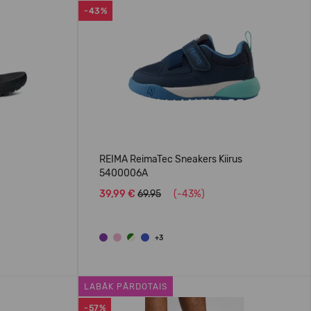
-43%
REIMA ReimaTec Sneakers Kiirus
5400006A
39,99 €
69.95
(-43%)
+3
LABĀK PĀRDOTAIS
-57%