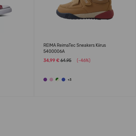
REIMA ReimaTec Sneakers Kiirus
5400006A
34,99 €
64.95
(-46%)
+3