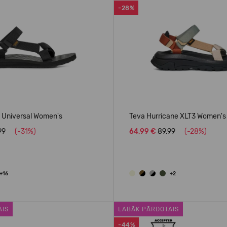
-28%
l Universal Women's
Teva Hurricane XLT3 Women's
99
(-31%)
64,99 €
89.99
(-28%)
+16
+2
AIS
LABĀK PĀRDOTAIS
-44%