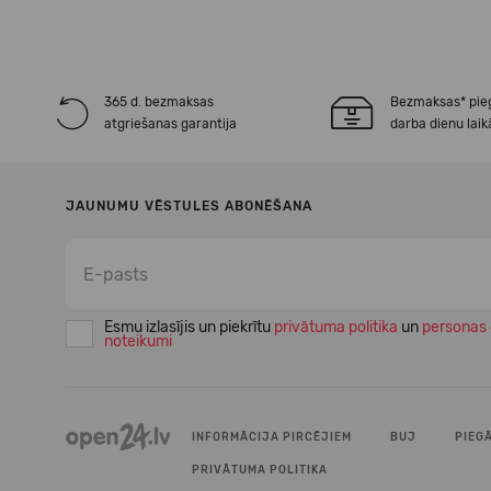
365 d. bezmaksas
Bezmaksas* pie
atgriešanas garantija
darba dienu laik
JAUNUMU VĒSTULES ABONĒŠANA
Esmu izlasījis un piekrītu
privātuma politika
un
personas 
noteikumi
INFORMĀCIJA PIRCĒJIEM
BUJ
PIEG
PRIVĀTUMA POLITIKA