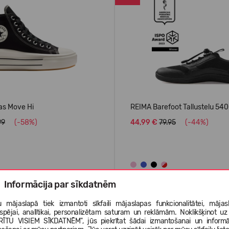
as Move Hi
REIMA Barefoot Tallustelu 54
99
(-58%)
44,99 €
79.95
(-44%)
Informācija par sīkdatnēm
AIS
LABĀK PĀRDOTAIS
 mājaslapā tiek izmantoti sīkfaili mājaslapas funkcionalitātei, mājas
tspējai, analītikai, personalizētam saturam un reklāmām. Noklikšķinot uz
-50%
RĪTU VISIEM SĪKDATNĒM", jūs piekrītat šādai izmantošanai un informā