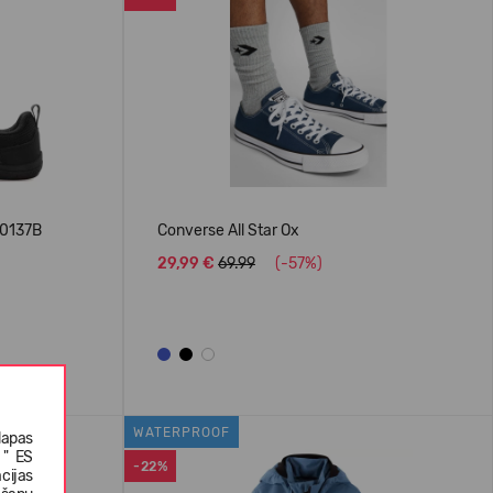
00137B
Converse All Star Ox
29,99 €
69.99
(-57%)
WATERPROOF
lapas
 " ES
-22%
cijas