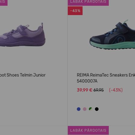
AIS
LABĀK PĀRDOTAIS
-43%
oot Shoes Telmin Junior
REIMA ReimaTec Sneakers En
5400007A
39,99 €
69.95
(-43%)
LABĀK PĀRDOTAIS