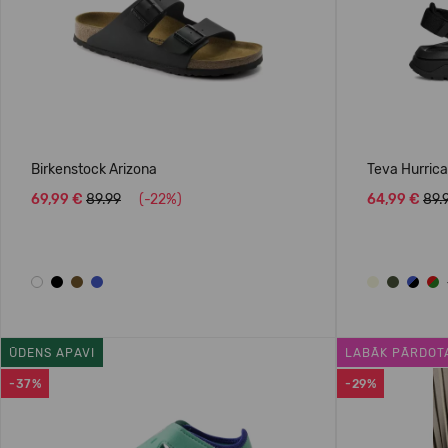
Birkenstock Arizona
Teva Hurric
69,99 €
89.99
(-22%)
64,99 €
89.
ŪDENS APAVI
LABĀK PĀRDOT
-37%
-29%