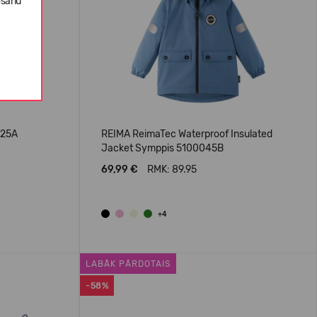
ošanu
025A
REIMA ReimaTec Waterproof Insulated
Jacket Symppis 5100045B
69,99 €
RMK: 89.95
+4
LABĀK PĀRDOTAIS
-58%