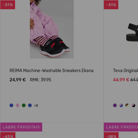
-37%
-31%
REIMA Machine-Washable Sneakers Ekana
Teva Origina
24,99 €
RMK: 39.95
44,99 €
64.
+2
LABĀK PĀRDOTAIS
LABĀK PĀRDOT
-43%
-58%