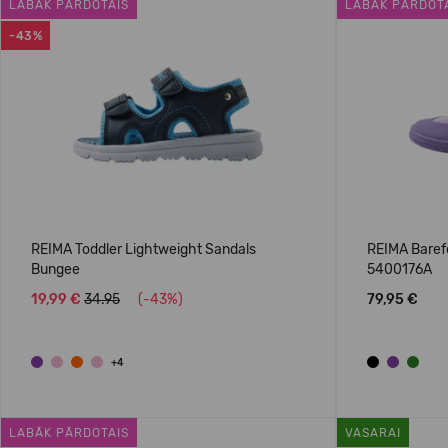
LABĀK PĀRDOTAIS
LABĀK PĀRDOT
-43%
REIMA Toddler Lightweight Sandals
REIMA Baref
Bungee
5400176A
19,99 €
34.95
(-43%)
79,95 €
+4
LABĀK PĀRDOTAIS
VASARAI