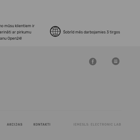
no mūsu klientiem ir
erināti ar pirkumu
Šobrīd mēs darbojamies 3 tirgos
šanu Open24!
AKCIJAS
KONTAKTI
IEMESLS:
ELECTRONIC LAB