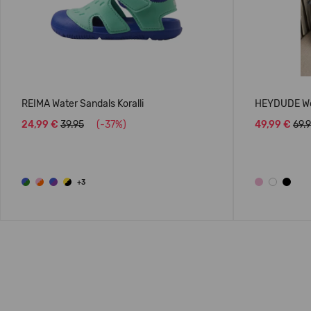
REIMA Water Sandals Koralli
HEYDUDE We
24,99 €
39.95
(-37%)
49,99 €
69.
+3