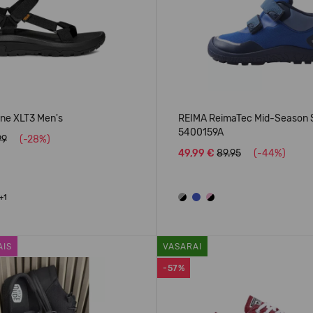
ane XLT3 Men's
REIMA ReimaTec Mid-Season S
5400159A
99
(-28%)
49,99 €
89.95
(-44%)
+1
AIS
VASARAI
-57%