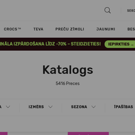
SEK
CROCS™
TEVA
PREČU ZĪMOLI
JAUNUMI
BES
INĀLA IZPĀRDOŠANA LĪDZ -70% – STEIDZIETIES!
IEPIRKTIES →
Katalogs
5416 Preces
A
IZMĒRS
SEZONA
ĪPAŠĪBAS