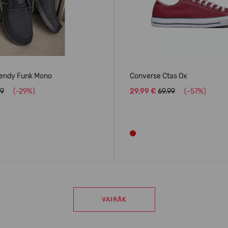
ndy Funk Mono
Converse Ctas Ox
99
(-29%)
29,99 €
69.99
(-57%)
VAIRĀK