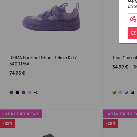
kopī
un pa
ES
REIMA Barefoot Shoes Telmin Kids'
Teva Original
5400175A
34,99 €
RM
74,95 €
+2
LABĀK PĀRDOTAIS
LABĀK PĀRDOT
-22%
-28%