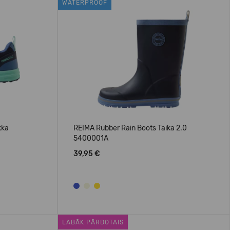
WATERPROOF
kka
REIMA Rubber Rain Boots Taika 2.0
5400001A
39,95 €
LABĀK PĀRDOTAIS