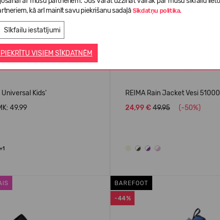
gošanai ar mūsu partneriem. Jūs varat uzzināt vairāk par mūsu sīkfailu liet
rtneriem, kā arī mainīt savu piekrišanu sadaļā
Sīkdatņu politika.
Sīkfailu iestatījumi
 PIEKRĪTU VISIEM SĪKDATNĒM
 Universal Kids'
REIMA Rain Jacket Vesi 5100
K: 49.99
24,99 €
49.95
(-50%)
+1
AIS
BAREFOOT
-44%