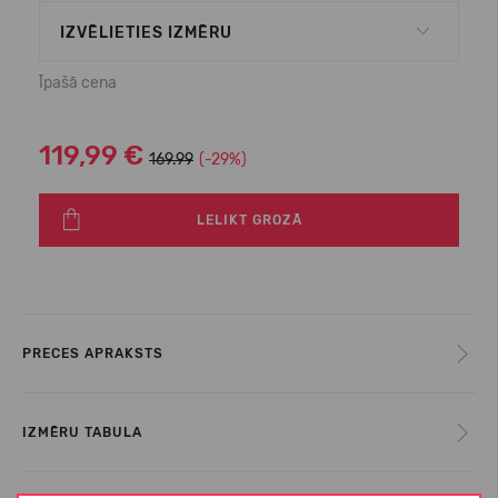
IZVĒLIETIES IZMĒRU
Īpašā cena
119,99 €
169.99
(-29%)
LELIKT GROZĀ
PRECES APRAKSTS
IZMĒRU TABULA