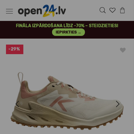
FINĀLA IZPĀRDOŠANA LĪDZ -70% – STEIDZIETIES!
IEPIRKTIES →
-29%
Previous
Next