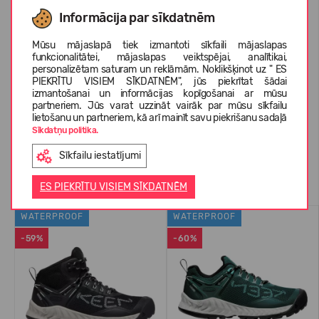
KOPŠANAS INSTRUKCIJAS
Informācija par sīkdatnēm
Mūsu mājaslapā tiek izmantoti sīkfaili mājaslapas
funkcionalitātei, mājaslapas veiktspējai, analītikai,
PAR KEEN
personalizētam saturam un reklāmām. Noklikšķinot uz " ES
PIEKRĪTU VISIEM SĪKDATNĒM", jūs piekrītat šādai
izmantošanai un informācijas kopīgošanai ar mūsu
partneriem. Jūs varat uzzināt vairāk par mūsu sīkfailu
KLIENTU ATSAUKSMES (0)
lietošanu un partneriem, kā arī mainīt savu piekrišanu sadaļā
Sīkdatņu politika.
Sīkfailu iestatījumi
Līdzīgas preces
ES PIEKRĪTU VISIEM SĪKDATNĒM
WATERPROOF
WATERPROOF
-59%
-60%