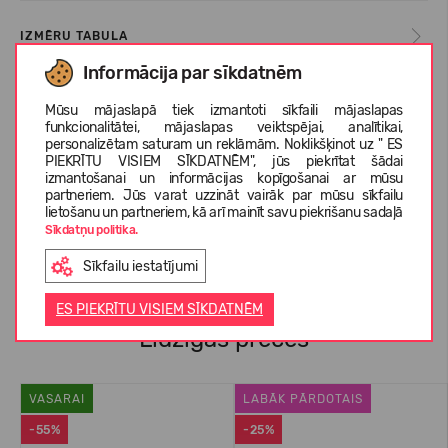
IZMĒRU TABULA
Informācija par sīkdatnēm
KOPŠANAS INSTRUKCIJAS
Mūsu mājaslapā tiek izmantoti sīkfaili mājaslapas
funkcionalitātei, mājaslapas veiktspējai, analītikai,
personalizētam saturam un reklāmām. Noklikšķinot uz " ES
PIEKRĪTU VISIEM SĪKDATNĒM", jūs piekrītat šādai
izmantošanai un informācijas kopīgošanai ar mūsu
PAR KEEN
partneriem. Jūs varat uzzināt vairāk par mūsu sīkfailu
lietošanu un partneriem, kā arī mainīt savu piekrišanu sadaļā
Sīkdatņu politika.
KLIENTU ATSAUKSMES (0)
Sīkfailu iestatījumi
ES PIEKRĪTU VISIEM SĪKDATNĒM
Līdzīgas preces
VASARAI
LABĀK PĀRDOTAIS
-55%
-25%