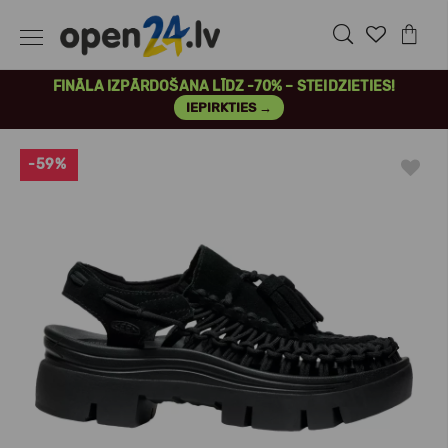
FINĀLA IZPĀRDOŠANA LĪDZ -70% – STEIDZIETIES!
IEPIRKTIES →
-59%
Previous
Next