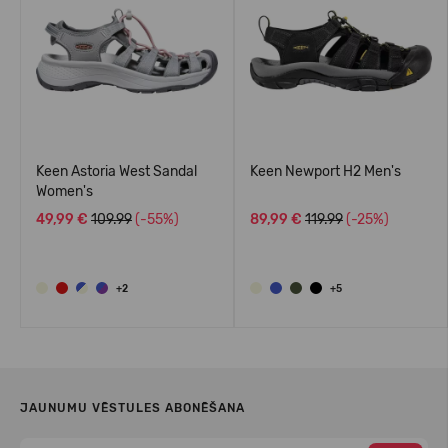
Keen Astoria West Sandal
Keen Newport H2 Men's
Women's
49,99 €
109.99
(-55%)
89,99 €
119.99
(-25%)
+2
+5
JAUNUMU VĒSTULES ABONĒŠANA