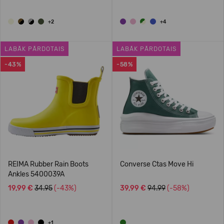
+2
+4
LABĀK PĀRDOTAIS
LABĀK PĀRDOTAIS
-43%
-58%
REIMA Rubber Rain Boots
Converse Ctas Move Hi
Ankles 5400039A
19,99 €
34.95
(-43%)
39,99 €
94.99
(-58%)
+1