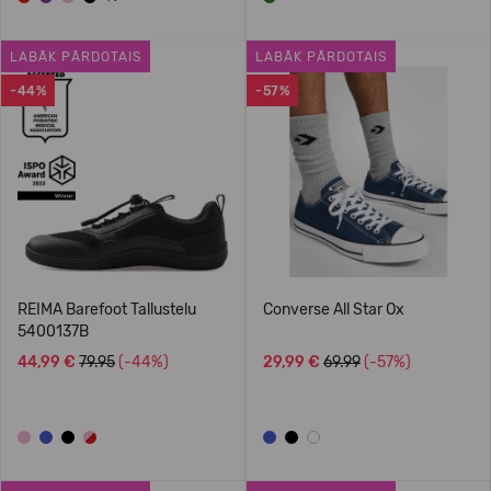
LABĀK PĀRDOTAIS
LABĀK PĀRDOTAIS
-44%
-57%
REIMA Barefoot Tallustelu
Converse All Star Ox
5400137B
44,99 €
79.95
(-44%)
29,99 €
69.99
(-57%)