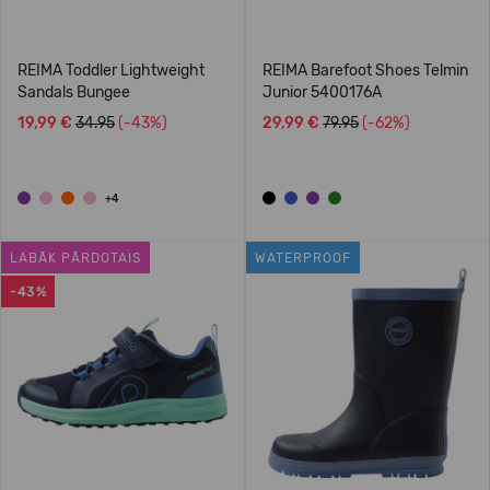
REIMA Toddler Lightweight
REIMA Barefoot Shoes Telmin
Sandals Bungee
Junior 5400176A
19,99 €
34.95
(-43%)
29,99 €
79.95
(-62%)
+4
LABĀK PĀRDOTAIS
WATERPROOF
-43%