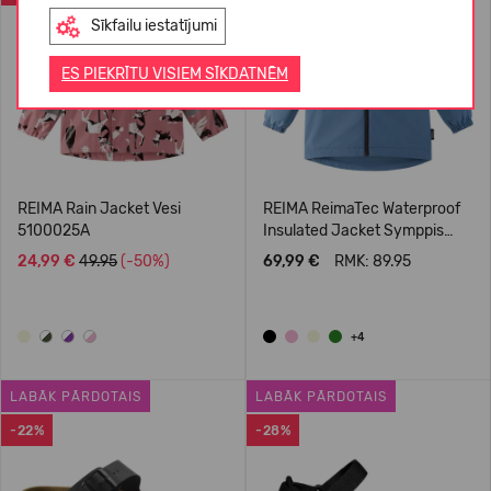
Sīkfailu iestatījumi
ES PIEKRĪTU VISIEM SĪKDATNĒM
REIMA Rain Jacket Vesi
REIMA ReimaTec Waterproof
5100025A
Insulated Jacket Symppis
5100045B
24,99 €
49.95
(-50%)
69,99 €
RMK: 89.95
+4
LABĀK PĀRDOTAIS
LABĀK PĀRDOTAIS
-22%
-28%