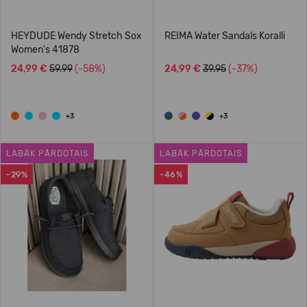
HEYDUDE Wendy Stretch Sox
REIMA Water Sandals Koralli
Women's 41878
24,99 €
59.99
(-58%)
24,99 €
39.95
(-37%)
+3
+3
LABĀK PĀRDOTAIS
LABĀK PĀRDOTAIS
-29%
-46%