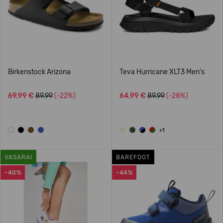
Birkenstock Arizona
Teva Hurricane XLT3 Men's
69,99 €
89.99
(-22%)
64,99 €
89.99
(-28%)
+1
VASARAI
BAREFOOT
-40%
-44%