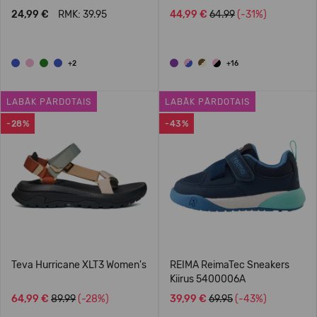
24,99 €
RMK: 39.95
44,99 €
64.99
(-31%)
+2
+16
LABĀK PĀRDOTAIS
LABĀK PĀRDOTAIS
-28%
-43%
Teva Hurricane XLT3 Women's
REIMA ReimaTec Sneakers
Kiirus 5400006A
64,99 €
89.99
(-28%)
39,99 €
69.95
(-43%)