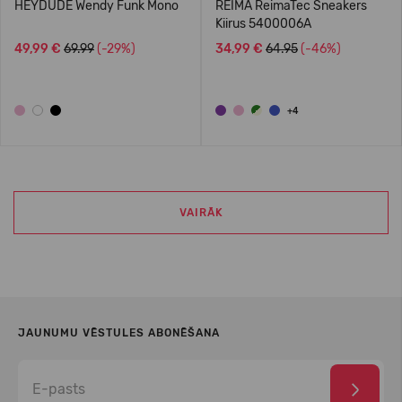
HEYDUDE Wendy Funk Mono
REIMA ReimaTec Sneakers
Kiirus 5400006A
49,99 €
69.99
(-29%)
34,99 €
64.95
(-46%)
+4
VAIRĀK
JAUNUMU VĒSTULES ABONĒŠANA