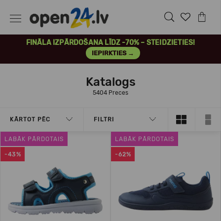
FINĀLA IZPĀRDOŠANA LĪDZ -70% – STEIDZIETIES!
IEPIRKTIES →
Katalogs
5404 Preces
KĀRTOT PĒC
FILTRI
LABĀK PĀRDOTAIS
LABĀK PĀRDOTAIS
-43%
-62%