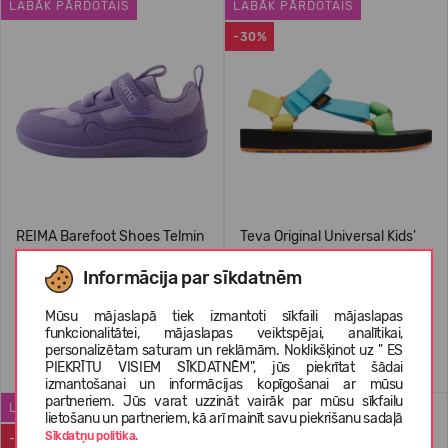
LABĀK PĀRDOTAIS
LABĀK PĀRDOTAIS
-30%
REIMA Barefoot Shoes Telmin
Teva Original Universal Kids'
Kids' 5400175A
Informācija par sīkdatnēm
74,95 €
34,99 €
RMK: 49.99
Mūsu mājaslapā tiek izmantoti sīkfaili mājaslapas
funkcionalitātei, mājaslapas veiktspējai, analītikai,
personalizētam saturam un reklāmām. Noklikšķinot uz " ES
+2
+1
PIEKRĪTU VISIEM SĪKDATNĒM", jūs piekrītat šādai
izmantošanai un informācijas kopīgošanai ar mūsu
partneriem. Jūs varat uzzināt vairāk par mūsu sīkfailu
LABĀK PĀRDOTAIS
WATERPROOF
lietošanu un partneriem, kā arī mainīt savu piekrišanu sadaļā
Sīkdatņu politika.
-50%
-22%