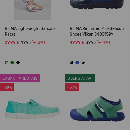
REIMA Lightweight Sandals
REIMA ReimaTec Mid-Season
Ratas
Shoes Viikari 5400159A
29,99 €
49.95
(-40%)
49,99 €
89.95
(-44%)
LABĀK PĀRDOTAIS
ŪDENS APAVI
-58%
-37%