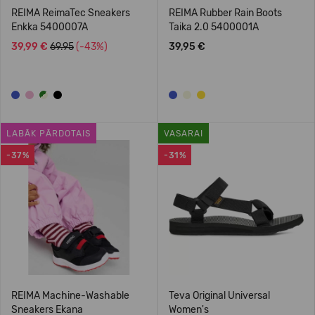
REIMA ReimaTec Sneakers
REIMA Rubber Rain Boots
Enkka 5400007A
Taika 2.0 5400001A
39,99 €
69.95
(-43%)
39,95 €
LABĀK PĀRDOTAIS
VASARAI
-37%
-31%
REIMA Machine-Washable
Teva Original Universal
Sneakers Ekana
Women's