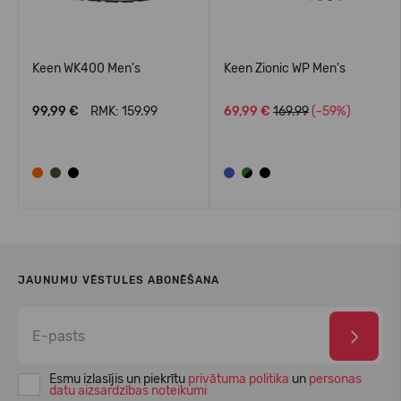
Keen WK400 Men's
Keen Zionic WP Men's
99,99 €
RMK: 159.99
69,99 €
169.99
(-59%)
JAUNUMU VĒSTULES ABONĒŠANA
Esmu izlasījis un piekrītu
privātuma politika
un
personas
datu aizsardzības noteikumi