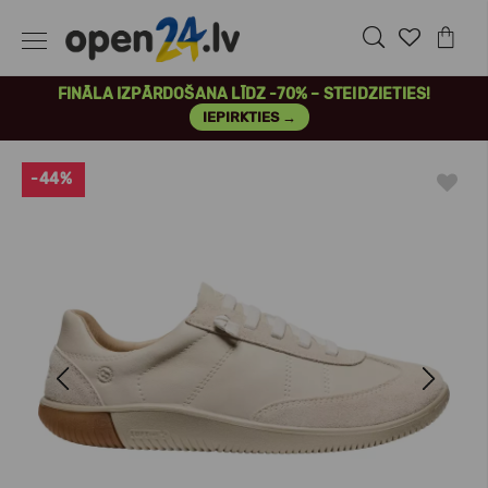
FINĀLA IZPĀRDOŠANA LĪDZ -70% – STEIDZIETIES!
IEPIRKTIES →
-44%
Previous
Next