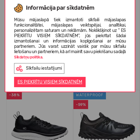
KOPŠANAS INSTRUKCIJAS
Informācija par sīkdatnēm
Mūsu mājaslapā tiek izmantoti sīkfaili mājaslapas
funkcionalitātei, mājaslapas veiktspējai, analītikai,
PAR KEEN
personalizētam saturam un reklāmām. Noklikšķinot uz " ES
PIEKRĪTU VISIEM SĪKDATNĒM", jūs piekrītat šādai
izmantošanai un informācijas kopīgošanai ar mūsu
partneriem. Jūs varat uzzināt vairāk par mūsu sīkfailu
KLIENTU ATSAUKSMES (0)
lietošanu un partneriem, kā arī mainīt savu piekrišanu sadaļā
Sīkdatņu politika.
Sīkfailu iestatījumi
Līdzīgas preces
ES PIEKRĪTU VISIEM SĪKDATNĒM
-38%
WATERPROOF
-59%