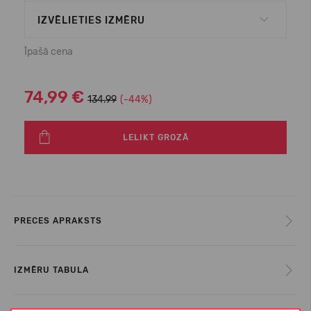
IZVĒLIETIES IZMĒRU
Īpašā cena
74,99 €
134.99
(-44%)
LELIKT GROZĀ
PRECES APRAKSTS
IZMĒRU TABULA