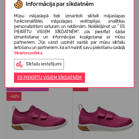
Informācija par sīkdatnēm
Mūsu mājaslapā tiek izmantoti sīkfaili mājaslapas
PAR KEEN
funkcionalitātei, mājaslapas veiktspējai, analītikai,
personalizētam saturam un reklāmām. Noklikšķinot uz " ES
PIEKRĪTU VISIEM SĪKDATNĒM", jūs piekrītat šādai
izmantošanai un informācijas kopīgošanai ar mūsu
KLIENTU ATSAUKSMES (0)
partneriem. Jūs varat uzzināt vairāk par mūsu sīkfailu
lietošanu un partneriem, kā arī mainīt savu piekrišanu sadaļā
Sīkdatņu politika.
Sīkfailu iestatījumi
Līdzīgas preces
ES PIEKRĪTU VISIEM SĪKDATNĒM
LABĀK PĀRDOTAIS
-38%
-62%