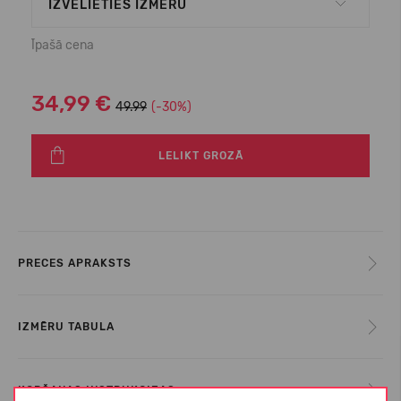
IZVĒLIETIES IZMĒRU
Īpašā cena
34,99 €
49.99
(-30%)
LELIKT GROZĀ
PRECES APRAKSTS
IZMĒRU TABULA
KOPŠANAS INSTRUKCIJAS