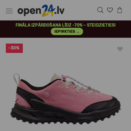
FINĀLA IZPĀRDOŠANA LĪDZ -70% – STEIDZIETIES!
IEPIRKTIES →
-30%
Previous
Next