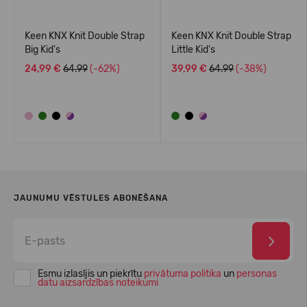
Keen KNX Knit Double Strap
Keen KNX Knit Double Strap
Big Kid's
Little Kid's
24,99 €
64.99
(-62%)
39,99 €
64.99
(-38%)
JAUNUMU VĒSTULES ABONĒŠANA
Esmu izlasījis un piekrītu
privātuma politika
un
personas
datu aizsardzības noteikumi