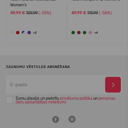
Women's
49,99 €
109.99
(-55%)
49,99 €
119.99
(-58%)
+2
+4
JAUNUMU VĒSTULES ABONĒŠANA
Esmu izlasījis un piekrītu
privātuma politika
un
personas
datu aizsardzības noteikumi