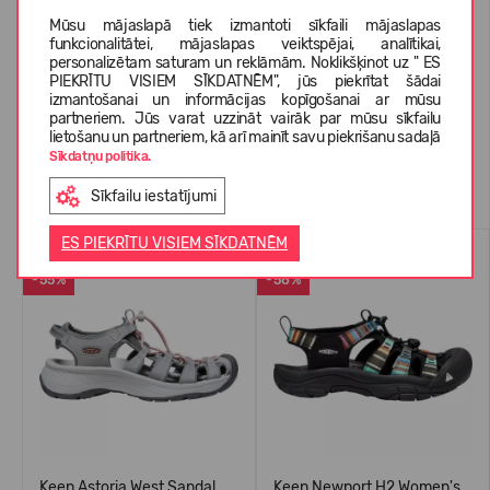
PAR KEEN
Mūsu mājaslapā tiek izmantoti sīkfaili mājaslapas
funkcionalitātei, mājaslapas veiktspējai, analītikai,
personalizētam saturam un reklāmām. Noklikšķinot uz " ES
PIEKRĪTU VISIEM SĪKDATNĒM", jūs piekrītat šādai
KLIENTU ATSAUKSMES (0)
izmantošanai un informācijas kopīgošanai ar mūsu
partneriem. Jūs varat uzzināt vairāk par mūsu sīkfailu
lietošanu un partneriem, kā arī mainīt savu piekrišanu sadaļā
Sīkdatņu politika.
Līdzīgas preces
Sīkfailu iestatījumi
ES PIEKRĪTU VISIEM SĪKDATNĒM
VASARAI
LABĀK PĀRDOTAIS
-55%
-58%
Keen Astoria West Sandal
Keen Newport H2 Women's