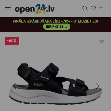
FINĀLA IZPĀRDOŠANA LĪDZ -70% – STEIDZIETIES!
IEPIRKTIES →
-60%
Previous
Next