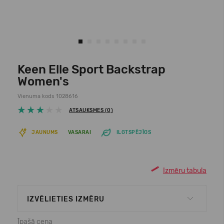
Keen Elle Sport Backstrap
Women's
Vienuma kods 1028616
ATSAUKSMES (0)
JAUNUMS
VASARAI
ILGTSPĒJĪGS
Izmēru tabula
IZVĒLIETIES IZMĒRU
Īpašā cena