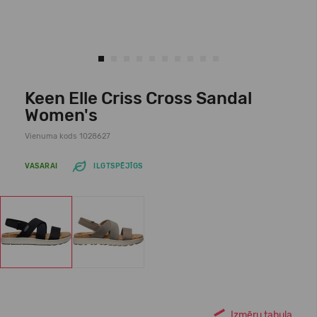
Keen Elle Criss Cross Sandal
Women's
Vienuma kods 1028627
VASARAI
ILGTSPĒJĪGS
Izmēru tabula