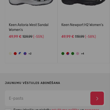
Keen Astoria West Sandal
Keen Newport H2 Women's
Women's
49,99 €
109.99
(-55%)
49,99 €
119.99
(-58%)
+2
+4
JAUNUMU VĒSTULES ABONĒŠANA