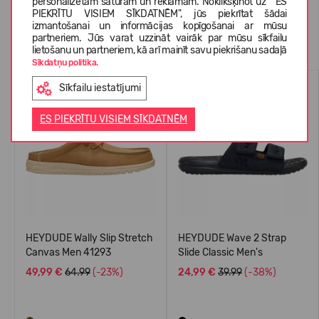
personalizētam saturam un reklāmām. Noklikšķinot uz " ES
PIEKRĪTU VISIEM SĪKDATNĒM", jūs piekrītat šādai
izmantošanai un informācijas kopīgošanai ar mūsu
Līdzīgas preces
partneriem. Jūs varat uzzināt vairāk par mūsu sīkfailu
lietošanu un partneriem, kā arī mainīt savu piekrišanu sadaļā
Sīkdatņu politika.
VASARAI
VASARAI
Sīkfailu iestatījumi
-23%
-38%
ES PIEKRĪTU VISIEM SĪKDATNĒM
HEYDUDE Wally Slip Stretch
HEYDUDE Wave 2 Strap
Canvas Men 41293
Slide Classic Men's
49,99 €
64.99
(-23%)
24,99 €
39.99
(-38%)