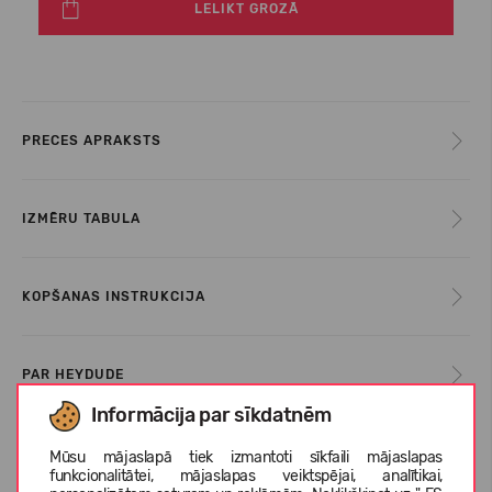
LELIKT GROZĀ
PRECES APRAKSTS
IZMĒRU TABULA
KOPŠANAS INSTRUKCIJA
PAR HEYDUDE
Informācija par sīkdatnēm
KLIENTU ATSAUKSMES (0)
Mūsu mājaslapā tiek izmantoti sīkfaili mājaslapas
funkcionalitātei, mājaslapas veiktspējai, analītikai,