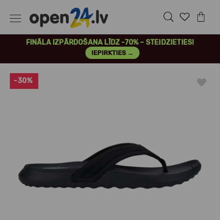
FINĀLA IZPĀRDOŠANA LĪDZ -70% – STEIDZIETIES!
IEPIRKTIES →
-30%
Previous
Next