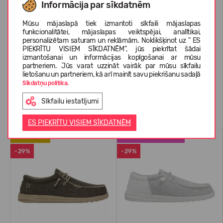
Informācija par sīkdatnēm
Mūsu mājaslapā tiek izmantoti sīkfaili mājaslapas
PAR HEYDUDE
funkcionalitātei, mājaslapas veiktspējai, analītikai,
personalizētam saturam un reklāmām. Noklikšķinot uz " ES
PIEKRĪTU VISIEM SĪKDATNĒM", jūs piekrītat šādai
izmantošanai un informācijas kopīgošanai ar mūsu
KLIENTU ATSAUKSMES (0)
partneriem. Jūs varat uzzināt vairāk par mūsu sīkfailu
lietošanu un partneriem, kā arī mainīt savu piekrišanu sadaļā
Sīkdatņu politika.
Sīkfailu iestatījumi
Līdzīgas preces
ES PIEKRĪTU VISIEM SĪKDATNĒM
JAUNUMS
LABĀK PĀRDOTAIS
-29%
-29%