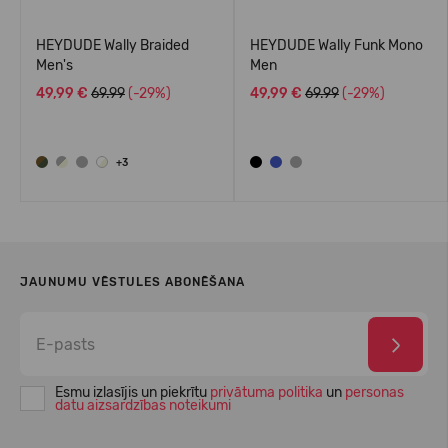
HEYDUDE Wally Braided
HEYDUDE Wally Funk Mono
Men's
Men
49,99 €
69.99
(-29%)
49,99 €
69.99
(-29%)
+3
JAUNUMU VĒSTULES ABONĒŠANA
Esmu izlasījis un piekrītu
privātuma politika
un
personas
datu aizsardzības noteikumi