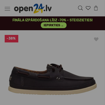
FINĀLA IZPĀRDOŠANA LĪDZ -70% – STEIDZIETIES!
IEPIRKTIES →
-38%
Previous
Next