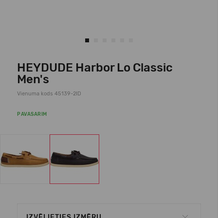
HEYDUDE Harbor Lo Classic
Men's
Vienuma kods 45139-2ID
PAVASARIM
IZVĒLIETIES IZMĒRU