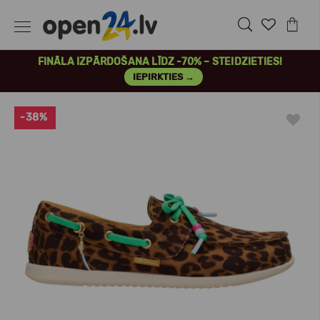
FINĀLA IZPĀRDOŠANA LĪDZ -70% – STEIDZIETIES!
IEPIRKTIES →
-38%
Previous
Next