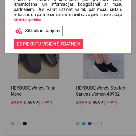
Līdzīgas preces
izmantošanai un informācijas kopīgošanai ar mūsu
partneriem. Jūs varat uzzināt vairāk par mūsu sīkfailu
lietošanu un partneriem, kā arī mainīt savu piekrišanu sadaļā
Sīkdatņu politika.
LABĀK PĀRDOTAIS
-29%
Sīkfailu iestatījumi
-29%
ES PIEKRĪTU VISIEM SĪKDATNĒM
HEYDUDE Wendy Funk
HEYDUDE Wendy Stretch
Mono
Canvas Women 40902
49,99 €
69.99
(-29%)
49,99 €
69.99
(-29%)
+1