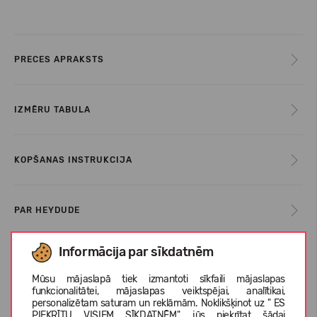
PRECES APRAKSTS
IZMĒRU TABULA
KOPŠANAS INSTRUKCIJA
PAR HEYDUDE
Informācija par sīkdatnēm
KLIENTU ATSAUKSMES (0)
Mūsu mājaslapā tiek izmantoti sīkfaili mājaslapas
funkcionalitātei, mājaslapas veiktspējai, analītikai,
personalizētam saturam un reklāmām. Noklikšķinot uz " ES
PIEKRĪTU VISIEM SĪKDATNĒM", jūs piekrītat šādai