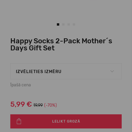
Happy Socks 2-Pack Mother´s
Days Gift Set
IZVĒLIETIES IZMĒRU
Īpašā cena
5,99 €
19.99
(-70%)
LELIKT GROZĀ