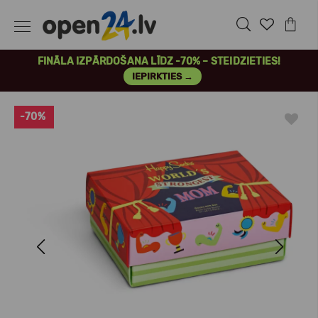
FINĀLA IZPĀRDOŠANA LĪDZ -70% – STEIDZIETIES!
IEPIRKTIES →
-70%
Previous
Next