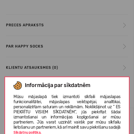
PRECES APRAKSTS
PAR HAPPY SOCKS
KLIENTU ATSAUKSMES (0)
Informācija par sīkdatnēm
Līdzīgas preces
Mūsu mājaslapā tiek izmantoti sīkfaili mājaslapas
funkcionalitātei, mājaslapas veiktspējai, analītikai,
personalizētam saturam un reklāmām. Noklikšķinot uz " ES
PIEKRĪTU VISIEM SĪKDATNĒM", jūs piekrītat šādai
-70%
-71%
izmantošanai un informācijas kopīgošanai ar mūsu
partneriem. Jūs varat uzzināt vairāk par mūsu sīkfailu
lietošanu un partneriem, kā arī mainīt savu piekrišanu sadaļā
Sīkdatņu politika.