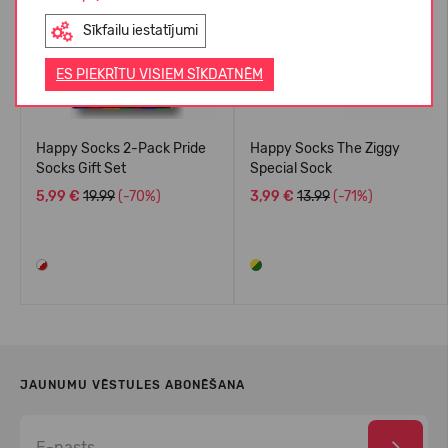
Sīkfailu iestatījumi
ES PIEKRĪTU VISIEM SĪKDATNĒM
Happy Socks 2-Pack Pride
Happy Socks The Ziggy
Socks Gift Set
Special Sock
5,99 €
19.99
(-70%)
3,99 €
13.99
(-71%)
JAUNUMU VĒSTULES ABONĒŠANA