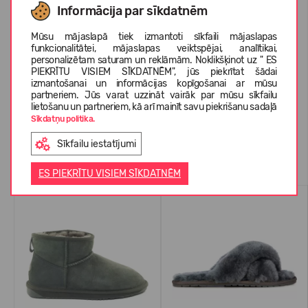
Informācija par sīkdatnēm
Mūsu mājaslapā tiek izmantoti sīkfaili mājaslapas
PAR EMU AUSTRALIA
funkcionalitātei, mājaslapas veiktspējai, analītikai,
personalizētam saturam un reklāmām. Noklikšķinot uz " ES
PIEKRĪTU VISIEM SĪKDATNĒM", jūs piekrītat šādai
izmantošanai un informācijas kopīgošanai ar mūsu
KLIENTU ATSAUKSMES (1)
partneriem. Jūs varat uzzināt vairāk par mūsu sīkfailu
lietošanu un partneriem, kā arī mainīt savu piekrišanu sadaļā
Sīkdatņu politika.
Sīkfailu iestatījumi
Līdzīgas preces
ES PIEKRĪTU VISIEM SĪKDATNĒM