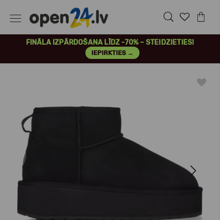
FINĀLA IZPĀRDOŠANA LĪDZ -70% – STEIDZIETIES!
IEPIRKTIES →
Previous
Next