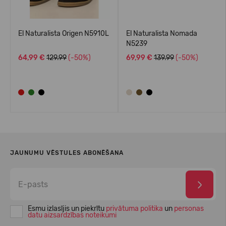
El Naturalista Origen N5910L
El Naturalista Nomada
N5239
64,99 €
129.99
(-50%)
69,99 €
139.99
(-50%)
JAUNUMU VĒSTULES ABONĒŠANA
Esmu izlasījis un piekrītu
privātuma politika
un
personas
datu aizsardzības noteikumi