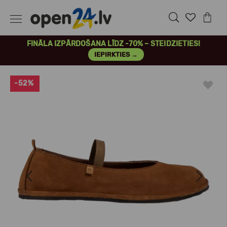
FINĀLA IZPĀRDOŠANA LĪDZ -70% – STEIDZIETIES!
IEPIRKTIES →
-52%
Previous
Next