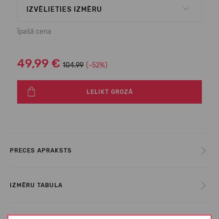
IZVĒLIETIES IZMĒRU
Īpašā cena
49,99 €
104.99
(-52%)
LELIKT GROZĀ
PRECES APRAKSTS
IZMĒRU TABULA