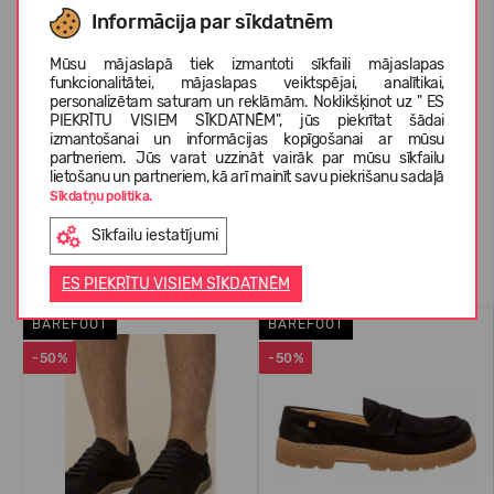
KOPŠANAS INSTRUKCIJA
Informācija par sīkdatnēm
Mūsu mājaslapā tiek izmantoti sīkfaili mājaslapas
PAR EL NATURALISTA
funkcionalitātei, mājaslapas veiktspējai, analītikai,
personalizētam saturam un reklāmām. Noklikšķinot uz " ES
PIEKRĪTU VISIEM SĪKDATNĒM", jūs piekrītat šādai
izmantošanai un informācijas kopīgošanai ar mūsu
partneriem. Jūs varat uzzināt vairāk par mūsu sīkfailu
KLIENTU ATSAUKSMES (0)
lietošanu un partneriem, kā arī mainīt savu piekrišanu sadaļā
Sīkdatņu politika.
Sīkfailu iestatījumi
Līdzīgas preces
ES PIEKRĪTU VISIEM SĪKDATNĒM
BAREFOOT
BAREFOOT
-50%
-50%