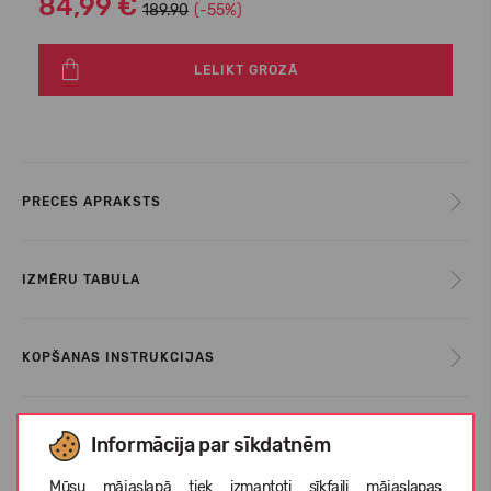
84,99 €
189.90
(-55%)
LELIKT GROZĀ
PRECES APRAKSTS
IZMĒRU TABULA
KOPŠANAS INSTRUKCIJAS
PAR ECOALF
Informācija par sīkdatnēm
Mūsu mājaslapā tiek izmantoti sīkfaili mājaslapas