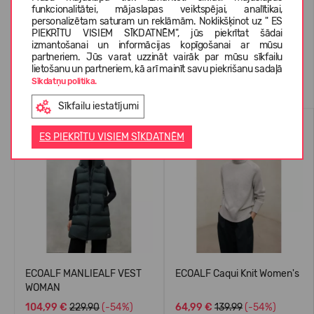
funkcionalitātei, mājaslapas veiktspējai, analītikai,
KLIENTU ATSAUKSMES (0)
personalizētam saturam un reklāmām. Noklikšķinot uz " ES
PIEKRĪTU VISIEM SĪKDATNĒM", jūs piekrītat šādai
izmantošanai un informācijas kopīgošanai ar mūsu
partneriem. Jūs varat uzzināt vairāk par mūsu sīkfailu
lietošanu un partneriem, kā arī mainīt savu piekrišanu sadaļā
Līdzīgas preces
Sīkdatņu politika.
Sīkfailu iestatījumi
-54%
AR VILNU
ES PIEKRĪTU VISIEM SĪKDATNĒM
-54%
ECOALF MANLIEALF VEST
ECOALF Caqui Knit Women's
WOMAN
104,99 €
229.90
(-54%)
64,99 €
139.99
(-54%)