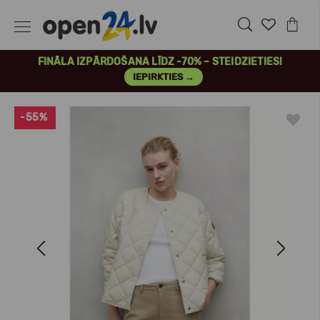
FINĀLA IZPĀRDOŠANA LĪDZ -70% – STEIDZIETIES!
IEPIRKTIES →
-55%
Previous
Next