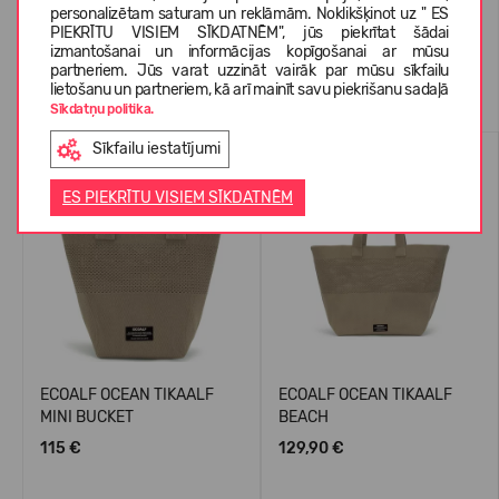
personalizētam saturam un reklāmām. Noklikšķinot uz " ES
PIEKRĪTU VISIEM SĪKDATNĒM", jūs piekrītat šādai
izmantošanai un informācijas kopīgošanai ar mūsu
partneriem. Jūs varat uzzināt vairāk par mūsu sīkfailu
Līdzīgas preces
lietošanu un partneriem, kā arī mainīt savu piekrišanu sadaļā
Sīkdatņu politika.
Sīkfailu iestatījumi
ES PIEKRĪTU VISIEM SĪKDATNĒM
ECOALF OCEAN TIKAALF
ECOALF OCEAN TIKAALF
MINI BUCKET
BEACH
115 €
129,90 €