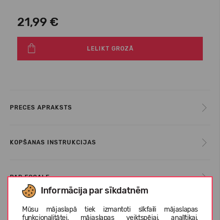
21,99 €
LELIKT GROZĀ
PRECES APRAKSTS
KOPŠANAS INSTRUKCIJAS
PAR ECOALF
Informācija par sīkdatnēm
Mūsu mājaslapā tiek izmantoti sīkfaili mājaslapas
KLIENTU ATSAUKSMES (0)
funkcionalitātei, mājaslapas veiktspējai, analītikai,