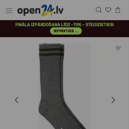
FINĀLA IZPĀRDOŠANA LĪDZ -70% – STEIDZIETIES!
IEPIRKTIES →
Previous
Next