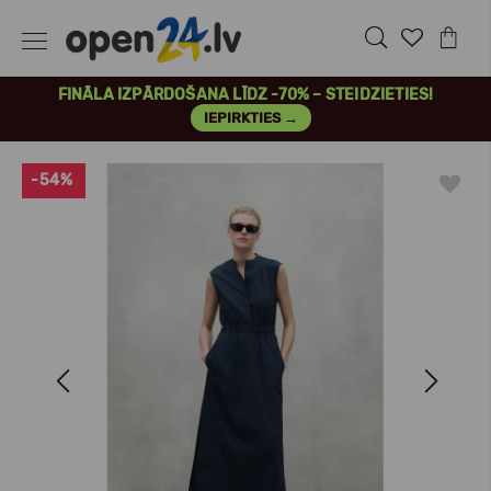
FINĀLA IZPĀRDOŠANA LĪDZ -70% – STEIDZIETIES!
IEPIRKTIES →
-54%
Previous
Next