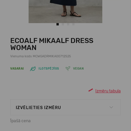
ECOALF MIKAALF DRESS
WOMAN
Vienuma kods MCWGADRMIKA00712S25
VASARAI
ILGTSPĒJĪGS
VEGAN
Izmēru tabula
IZVĒLIETIES IZMĒRU
Īpašā cena