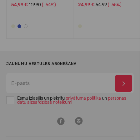
54,99 €
119.90
(-54%)
24,99 €
54.99
(-55%)
JAUNUMU VĒSTULES ABONĒŠANA
Esmu izlasījis un piekrītu
privātuma politika
un
personas
datu aizsardzības noteikumi