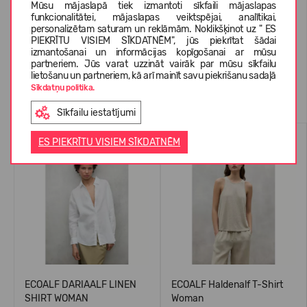
Mūsu mājaslapā tiek izmantoti sīkfaili mājaslapas
funkcionalitātei, mājaslapas veiktspējai, analītikai,
personalizētam saturam un reklāmām. Noklikšķinot uz " ES
KLIENTU ATSAUKSMES (0)
PIEKRĪTU VISIEM SĪKDATNĒM", jūs piekrītat šādai
izmantošanai un informācijas kopīgošanai ar mūsu
partneriem. Jūs varat uzzināt vairāk par mūsu sīkfailu
lietošanu un partneriem, kā arī mainīt savu piekrišanu sadaļā
Sīkdatņu politika.
Līdzīgas preces
Sīkfailu iestatījumi
VASARAI
VASARAI
ES PIEKRĪTU VISIEM SĪKDATNĒM
-54%
-55%
ECOALF DARIAALF LINEN
ECOALF Haldenalf T-Shirt
SHIRT WOMAN
Woman