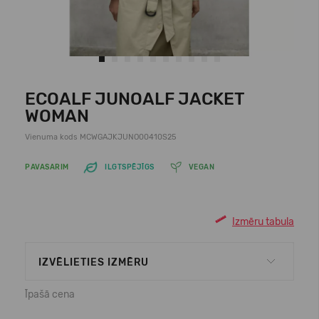
ECOALF JUNOALF JACKET
WOMAN
Vienuma kods MCWGAJKJUNO00410S25
PAVASARIM
ILGTSPĒJĪGS
VEGAN
Izmēru tabula
IZVĒLIETIES IZMĒRU
Īpašā cena