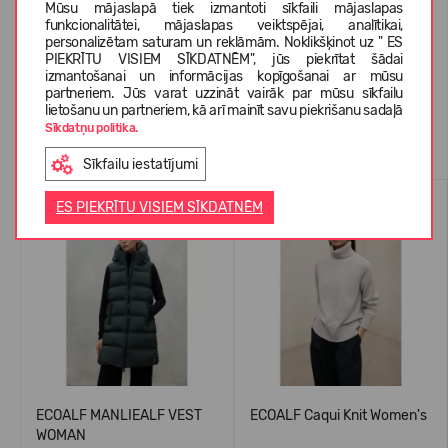
Mūsu mājaslapā tiek izmantoti sīkfaili mājaslapas
funkcionalitātei, mājaslapas veiktspējai, analītikai,
personalizētam saturam un reklāmām. Noklikšķinot uz " ES
KLIENTU ATSAUKSMES (0)
PIEKRĪTU VISIEM SĪKDATNĒM", jūs piekrītat šādai
izmantošanai un informācijas kopīgošanai ar mūsu
partneriem. Jūs varat uzzināt vairāk par mūsu sīkfailu
lietošanu un partneriem, kā arī mainīt savu piekrišanu sadaļā
Sīkdatņu politika.
Līdzīgas preces
Sīkfailu iestatījumi
-54%
AR VILNU
ES PIEKRĪTU VISIEM SĪKDATNĒM
-54%
ECOALF MANLIEALF VEST
ECOALF Caqui Knit Women's
WOMAN