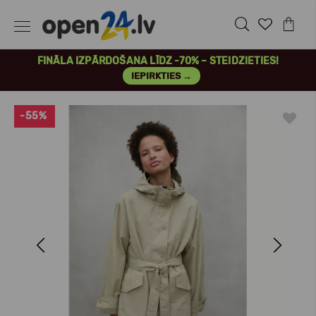
FINĀLA IZPĀRDOŠANA LĪDZ -70% – STEIDZIETIES!
IEPIRKTIES →
-55%
Previous
Next