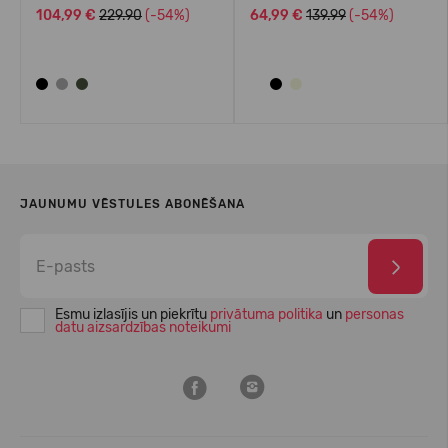
104,99 €
229.90
(-54%)
64,99 €
139.99
(-54%)
JAUNUMU VĒSTULES ABONĒŠANA
Esmu izlasījis un piekrītu
privātuma politika
un
personas
datu aizsardzības noteikumi