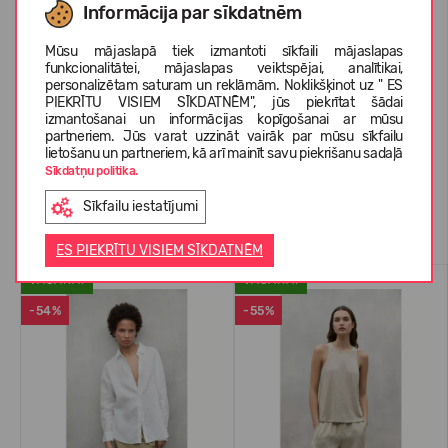
Informācija par sīkdatnēm
Mūsu mājaslapā tiek izmantoti sīkfaili mājaslapas
PAR ECOALF
funkcionalitātei, mājaslapas veiktspējai, analītikai,
personalizētam saturam un reklāmām. Noklikšķinot uz " ES
PIEKRĪTU VISIEM SĪKDATNĒM", jūs piekrītat šādai
izmantošanai un informācijas kopīgošanai ar mūsu
KLIENTU ATSAUKSMES (0)
partneriem. Jūs varat uzzināt vairāk par mūsu sīkfailu
lietošanu un partneriem, kā arī mainīt savu piekrišanu sadaļā
Sīkdatņu politika.
Sīkfailu iestatījumi
Līdzīgas preces
ES PIEKRĪTU VISIEM SĪKDATNĒM
VASARAI
VASARAI
-54%
-55%