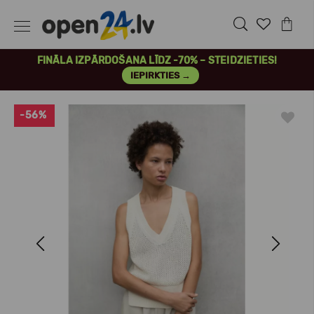
FINĀLA IZPĀRDOŠANA LĪDZ -70% – STEIDZIETIES!
IEPIRKTIES →
-56%
Previous
Next