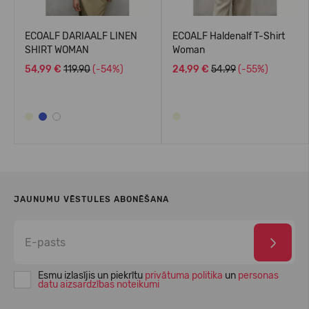
ECOALF DARIAALF LINEN
ECOALF Haldenalf T-Shirt
SHIRT WOMAN
Woman
54,99 €
119.90
(-54%)
24,99 €
54.99
(-55%)
JAUNUMU VĒSTULES ABONĒŠANA
Esmu izlasījis un piekrītu
privātuma politika
un
personas
datu aizsardzības noteikumi