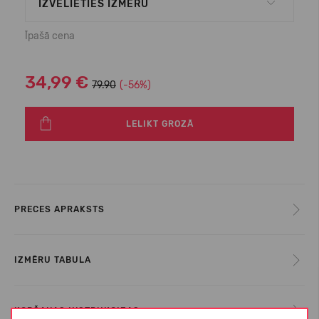
IZVĒLIETIES IZMĒRU
Īpašā cena
34,99 €
79.90
(-56%)
LELIKT GROZĀ
PRECES APRAKSTS
IZMĒRU TABULA
KOPŠANAS INSTRUKCIJAS