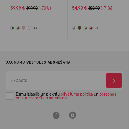
59,99 €
199.99
(-70%)
54,99 €
189.99
(-71%)
+3
+1
JAUNUMU VĒSTULES ABONĒŠANA
Esmu izlasījis un piekrītu
privātuma politika
un
personas
datu aizsardzības noteikumi