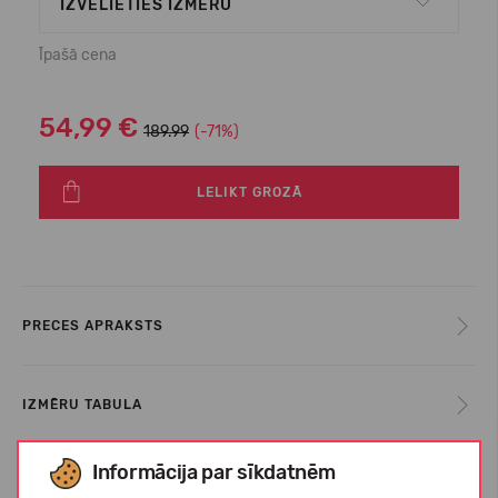
IZVĒLIETIES IZMĒRU
Īpašā cena
54,99 €
189.99
(-71%)
LELIKT GROZĀ
PRECES APRAKSTS
IZMĒRU TABULA
Informācija par sīkdatnēm
PAR DIADORA