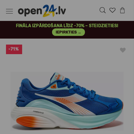
FINĀLA IZPĀRDOŠANA LĪDZ -70% – STEIDZIETIES!
IEPIRKTIES →
-71%
Previous
Next