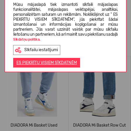
Mūsu mājaslapā tiek izmantoti sīkfaili mājaslapas
funkcionalitātei, mājaslapas veiktspējai, analītikai,
personalizētam saturam un reklāmām. Noklikšķinot uz " ES
KLIENTU ATSAUKSMES (0)
PIEKRĪTU VISIEM SĪKDATNĒM", jūs piekrītat šādai
izmantošanai un informācijas kopīgošanai ar mūsu
partneriem. Jūs varat uzzināt vairāk par mūsu sīkfailu
lietošanu un partneriem, kā arī mainīt savu piekrišanu sadaļā
Sīkdatņu politika.
Līdzīgas preces
Sīkfailu iestatījumi
-70%
-71%
ES PIEKRĪTU VISIEM SĪKDATNĒM
DIADORA Mi Basket Used
DIADORA Mi Basket Row Cut