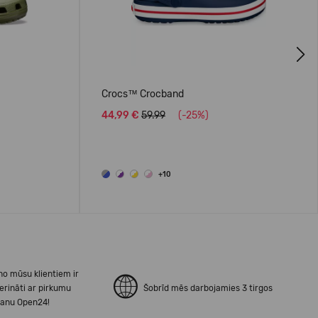
Next
Crocs™ Crocband
44,99 €
59.99
(-25%)
+10
no mūsu klientiem ir
erināti ar pirkumu
Šobrīd mēs darbojamies 3 tirgos
šanu Open24!