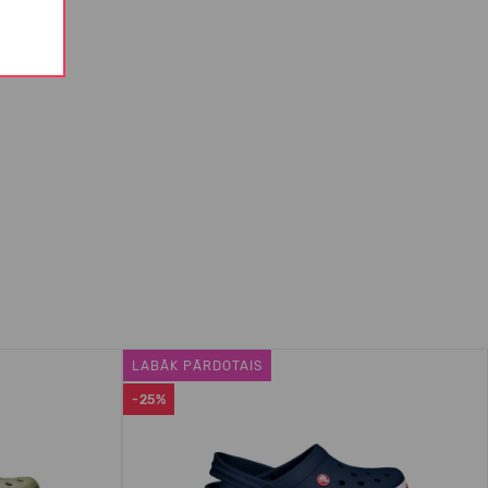
LABĀK PĀRDOTAIS
-25%