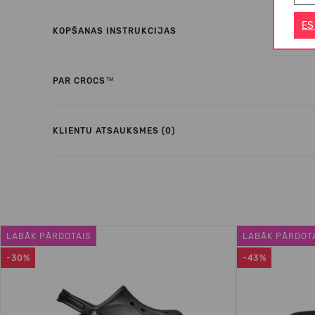
ES
KOPŠANAS INSTRUKCIJAS
PAR CROCS™
KLIENTU ATSAUKSMES (0)
LABĀK PĀRDOTAIS
LABĀK PĀRDOT
-30%
-43%