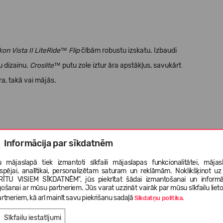
on Vista II LiteRide™ Flip
čībām robustu izskatu. Izbaudi
lu dizainu.
Croslite™
putu zole iztur āra apstākļus, savukārt
a, takā vai mājās.
e;
Informācija par sīkdatnēm
 mājaslapā tiek izmantoti sīkfaili mājaslapas funkcionalitātei, mājas
forts.
tspējai, analītikai, personalizētam saturam un reklāmām. Noklikšķinot uz
RĪTU VISIEM SĪKDATNĒM", jūs piekrītat šādai izmantošanai un informā
gošanai ar mūsu partneriem. Jūs varat uzzināt vairāk par mūsu sīkfailu liet
rtneriem, kā arī mainīt savu piekrišanu sadaļā
Sīkdatņu politika.
Sīkfailu iestatījumi