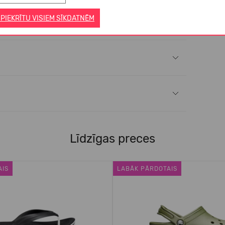
 PIEKRĪTU VISIEM SĪKDATNĒM
Līdzīgas preces
AIS
LABĀK PĀRDOTAIS