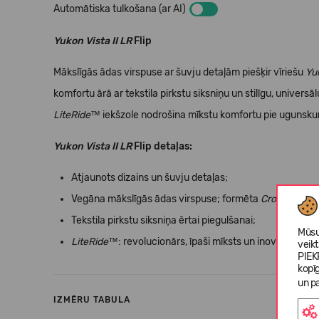
Automātiska tulkošana (ar AI)
Yukon Vista II LR
Flip
Mākslīgās ādas virspuse ar šuvju detaļām piešķir vīriešu
Yuk
komfortu ārā ar tekstila pirkstu siksniņu un stilīgu, universā
LiteRide™
iekšzole nodrošina mīkstu komfortu pie ugunskur
Yukon Vista II LR
Flip detaļas:
Atjaunots dizains un šuvju detaļas;
Vegāna mākslīgās ādas virspuse; formēta
Croslite™
zol
Tekstila pirkstu siksniņa ērtai piegulšanai;
Mūsu
LiteRide™
: revolucionārs, īpaši mīksts un inovatīvs kom
veik
PIEK
kopī
un pa
IZMĒRU TABULA