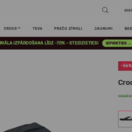
SEK
CROCS™
TEVA
PREČU ZĪMOLI
JAUNUMI
BES
INĀLA IZPĀRDOŠANA LĪDZ -70% – STEIDZIETIES!
IEPIRKTIES →
-56%
Croc
VASARAI