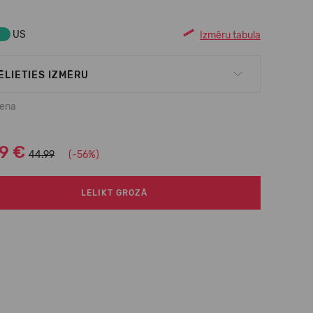
US
Izmēru tabula
ĒLIETIES IZMĒRU
cena
99 €
44.99
(-56%)
LELIKT GROZĀ