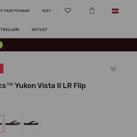
OT PASŪTĪJUMAM
IEIET
TSELLERI
OUTLET
s™ Yukon Vista II LR Flip