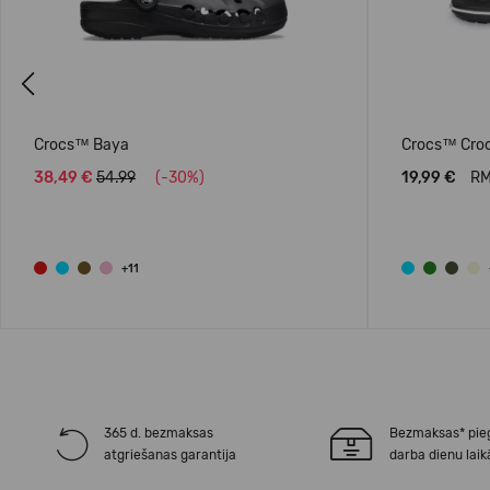
Previous
Crocs™ Baya
Crocs™ Croc
38,49 €
54.99
(-30%)
19,99 €
RM
+11
365 d. bezmaksas
Bezmaksas* pie
atgriešanas garantija
darba dienu laik