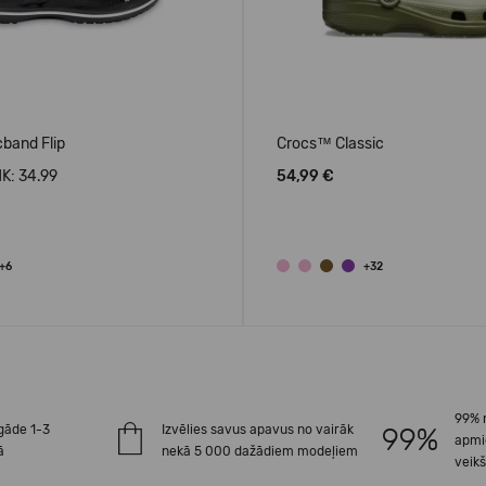
band Flip
Crocs™ Classic
K: 34.99
54,99 €
+6
+32
99% 
gāde 1-3
Izvēlies savus apavus no vairāk
apmi
ā
nekā 5 000 dažādiem modeļiem
veik